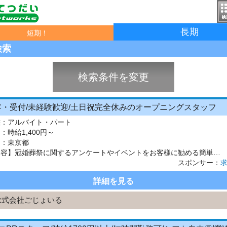
長期
短期！
検索
検索条件を変更
客・受付/未経験歓迎/土日祝完全休みのオープニングスタッフ
態：
アルバイト・パート
：
時給1,400円～
 ：
東京都
【仕事内容】冠婚葬祭に関するアンケートやイベントをお客様に勧める簡単なお仕事です。 キッズイベントや夏祭り、ファッションショーなど大好評のイベントがもりだくさん。 イベントの企画・準備なども関わることもできて楽しいですよ <知識・経験は全くの0からでOK!> 入社してから3～4か月は座学の研修です。 ・日本の儀礼について ・冠婚葬祭の知識 ・業界について ・会社について ・サービスについて な...
スポンサー：
詳細を見る
株式会社ごじょいる