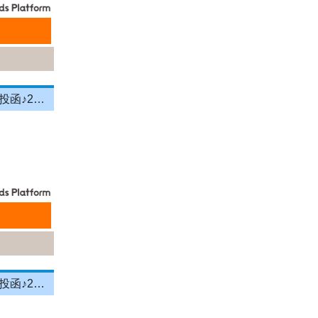
＼投函メイン！営業＆残業ナシ！／月給33万円以上★町歩きをしながら投函♪20～50代活躍中☆年間休日125日以上！[26750557]
＼投函メイン！営業＆残業ナシ！／月給33万円以上★町歩きをしながら投函♪20～50代活躍中☆年間休日125日以上！[26750556]