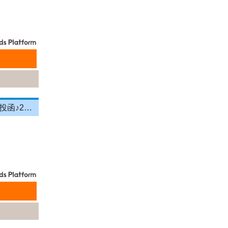
＼投函メイン！営業＆残業ナシ！／月給33万円以上★町歩きをしながら投函♪20～50代活躍中☆年間休日125日以上！[26750555]