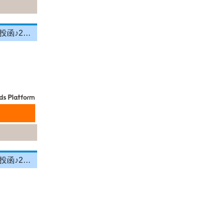
＼投函メイン！営業＆残業ナシ！／月給33万円以上★町歩きをしながら投函♪20～50代活躍中☆年間休日125日以上！[26750559]
＼投函メイン！営業＆残業ナシ！／月給33万円以上★町歩きをしながら投函♪20～50代活躍中☆年間休日125日以上！[26750558]