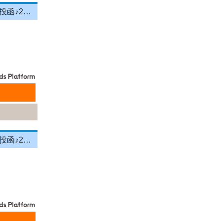
＼投函メイン！営業＆残業ナシ！／月給33万円以上★町歩きをしながら投函♪20～50代活躍中☆年間休日125日以上！[26750554]
＼投函メイン！営業＆残業ナシ！／月給33万円以上★町歩きをしながら投函♪20～50代活躍中☆年間休日125日以上！[26750553]