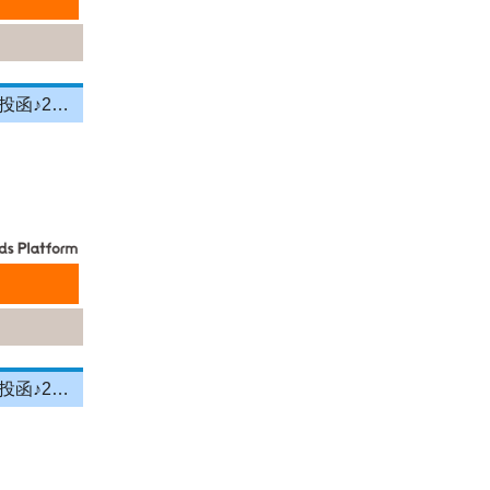
＼投函メイン！営業＆残業ナシ！／月給33万円以上★町歩きをしながら投函♪20～50代活躍中☆年間休日125日以上！[26750552]
＼投函メイン！営業＆残業ナシ！／月給33万円以上★町歩きをしながら投函♪20～50代活躍中☆年間休日125日以上！[26750551]