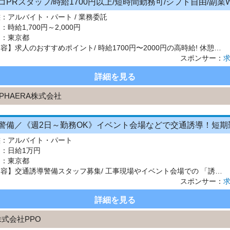
態：
アルバイト・パート / 業務委託
：
時給1,700円～2,000円
 ：
東京都
【仕事内容】求人のおすすめポイント/ 時給1700円〜2000円の高時給! 休憩時間も時給発生で効率よく稼げる ノルマなしの簡単接客です! シフト自由/勤務地選択OK/Wワーク歓迎 研修1回3時間のみ(もちろん時給支給) 「販売ノルマなし」で高時給!効率よく稼げるPRのお仕事/ 喫煙所内にて、人気電子タバコのサンプリングやご案内(プロモーション)を行っていただくお仕事です。 「ガ...
スポンサー：
詳細を見る
PHAERA株式会社
態：
アルバイト・パート
：
日給1万円
 ：
東京都
【仕事内容】交通誘導警備スタッフ募集/ 工事現場やイベント会場での 「誘導業務」スタッフを募集いたします! 【経験・資格】<必須> 18歳以上(警備業法により) 未経験歓迎 無資格OK ブランクOK フリーター歓迎 主夫主婦歓迎 大学生歓迎 経験者は優遇! 経験に応じて給与UPも可能 若手からミドルシニア層、 フリーターが多く活躍しています。 【給与】日給(日勤)10000円 ...
スポンサー：
詳細を見る
株式会社PPO