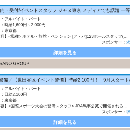
態：
アルバイト・パート
：
時給1,600円～2,000円
 ：
東京都
【仕事内容】<職種> ホテル・旅館・ペンション [ア・パ]123ホールスタッフ(配膳)、案内(インフォメーション/レセプション)・フロント、イベントスタッフ <雇用形態> アルバイト・パート <給与> [ア・パ]1時給1,600円～2,000円、2時給1,500円～、3時給1,400円～ 交通費:一部支給 1500円/日までの実費支給 ご紹介先の時給例 時給例 1時給1,400円～ 週...
スポンサー：
詳細を見る
SANO GROUP
態：
アルバイト・パート
：
日給2,100円
 ：
東京都
【仕事内容】<国際スポーツ大会の警備スタッフ> JRA馬事公苑で開催されるスポーツ大会にて、大会関係者やスタッフの安全を守る警備業務をお任せします。 開催期間:9月14日～10月4日 具体的には、 ・大会関係者の手荷物検査 ・その他、大会運営に伴う安全確認 などを行います。 難しい機械操作や専門知識は必要ありません。 業務の流れや確認方法は、事前研修で丁寧にお教えします。現場でも複数名のチ...
スポンサー：
詳細を見る