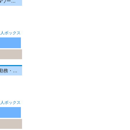
電子タバコPRスタッフ/時給1700円以上/短時間勤務可/シフト自由/副業Wワーク歓迎
求人ボックス
交通誘導警備／《週2日～勤務OK》イベント会場などで交通誘導！短期勤務・WワークOK！未経験◎
求人ボックス