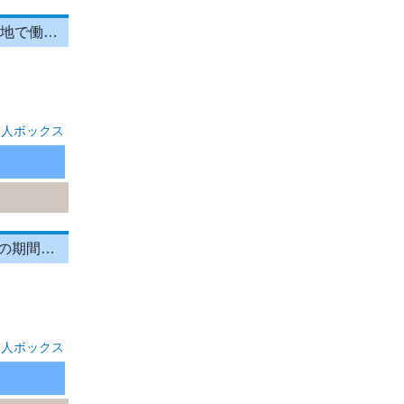
ホール/案内・受付/イベントスタッフ ジャヌ東京 メディアでも話題 一等地で働く幸せ
求人ボックス
イベント警備／【世田谷区イベント警備】時給2,100円！！9月スタートの期間限定警備スタッフ！
求人ボックス