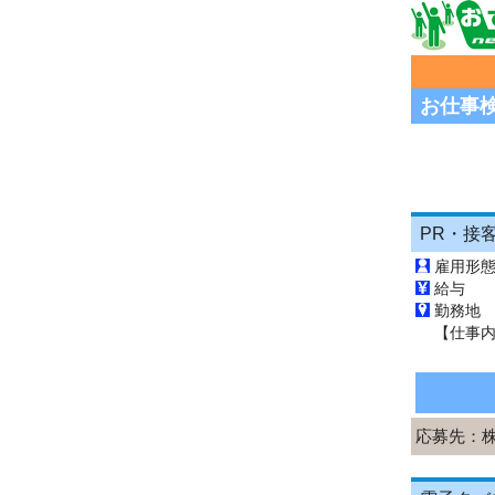
お仕事
PR・接
雇用形
給与 
勤務地
応募先：