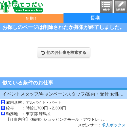
長期
短期！
お探しのページは削除されたか募集が終了しました。
他のお仕事を検索する
似ている条件のお仕事
イベントスタッフ/キャンペーンスタッフ/案内・受付 女性大活躍中 ネイル等お洒落もOK スマホイベントスタッフ
雇用形態：
アルバイト・パート
給与 ：
時給1,700円～2,300円
勤務地 ：
東京都 練馬区
【仕事内容】<職種> ショッピングモール・アウトレット [ア・パ]イベントスタッフ、キャンペーンスタッフ、案内(インフォメーション/レセプション)・フロント <雇用形態> アルバイト・パート <給与> [ア・パ]時給1,700円～2,300円 交通費:全額支給 安心の交通費全額支給! / 『実際は書いてある時給と違った』そんなことはありません! <販売業務なし> 未経験大歓迎 土日フ...
スポンサー：
求人ボックス