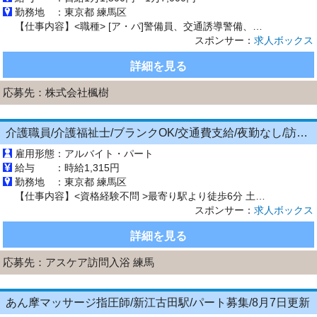
勤務地 ：
東京都 練馬区
【仕事内容】<職種> [ア・パ]警備員、交通誘導警備、軽作業・物流その他 <雇用形態> アルバイト・パート <給与> [ア・パ]日給11,500円～17,000円 交通費:全額支給 現場は23区を中心に多数ございます! 交通費も支給の為 お近くの現場などご希望を ご相談ください 給与規定あり 早上がりの場合も日給保障! 入社祝い金あり 総額10万円 当社規定あり 日勤:1万1千円...
スポンサー：
求人ボックス
詳細を見る
応募先：
株式会社楓樹
介護職員/介護福祉士/ブランクOK/交通費支給/夜勤なし/訪問介護
雇用形態：
アルバイト・パート
給与 ：
時給1,315円
勤務地 ：
東京都 練馬区
【仕事内容】<資格経験不問 >最寄り駅より徒歩6分 土日曜固定休み! 子育て中の方にもオススメです <概要> 3人1組のチームで利用者様のご自宅を訪問していただきます。 軽量浴槽など各機材の搬入や組立・入浴介助などをお願いいたします 無資格・未経験の方やブランクのある方へのフォローも万全 わからないことは先輩スタッフになんでも聞いてくださいね! 大手法人様が運営しているため、 安...
スポンサー：
求人ボックス
詳細を見る
応募先：
アスケア訪問入浴 練馬
あん摩マッサージ指圧師/新江古田駅/パート募集/8月7日更新