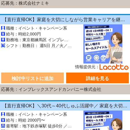
応募先：株式会社ナミキ
【直行直帰OK】家庭を大切にしながら営業キャリアを継続できる！1日4時間～OKの《飲食店向けラウンダー（営業）》
職種：イベント・キャンペーン系
給与：時給2,000円
勤務地：東京都練馬区 インプレックスアンドカンパニー株式会社
シフト：勤務日： 週5日 月／火／水／木／金 勤務時間： 13:00～17:00／10:00～15:00／14:00～18:00／09:00～18:00 勤務期間： 長期【3ヶ月以上】 9:00～18:00の間でシフト制 1日4時間～OK ★ 午前のみ・午後のみも
情報提供元：
検討中リストに追加
詳細を見る
応募先：インプレックスアンドカンパニー株式会社
【直行直帰OK】＼30代～40代しゅふ活躍中／ 家庭を大切にしながら営業キャリアを継続できる！1日4時間～OKの飲食店向けラウンダー（営業）正社員登用あり◎
職種：イベント・キャンペーン系
給与：時給 2000円〜
最寄駅：地下鉄赤塚駅 徒歩0分 ／ 江古田駅 徒歩0分 ／ 大泉学園駅 徒歩0分