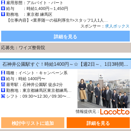
雇用形態：
アルバイト・パート
給与 ：
時給1,400円～1,450円
勤務地 ：
東京都 練馬区
【仕事内容】<業界随一の福利厚生!!>スタッフ1人1人を大事にし、あなたの夢を叶えます <募集職種> あん摩マッサージ指圧師 <仕事内容> 外傷処置 マッサージ リハビリ 姿勢骨盤矯正 各種物理療法 物理手技療法 など、施術を中心とした店内業務全般 ボディケア,スポーツ外傷,骨盤矯正,スポーツトレーナー <必要経験> <業種> あん摩マッサージ指圧師 <施設...
スポンサー：
求人ボックス
詳細を見る
応募先：
ワイズ整骨院
石神井公園駅すぐ！時給1400円～☆【週2日～、1日3時間～ＯＫ◎】新規募集！不動産会社ＰＲスタッフ♪ノルマなし！未経験・扶養内・副業ＯＫ◎運転免許不要
職種：イベント・キャンペーン系
給与：時給 1400円〜
最寄駅：石神井公園駅 徒歩2分
勤務地：東京都練馬区東京都練馬区石神井町３丁目２０−１３
シフト：09:30〜12:30／09:30〜14:30／10:00〜15:00／13:00〜16:00 週2日~週4日 長期【3ヶ月以上】
情報提供元：
検討中リストに追加
詳細を見る