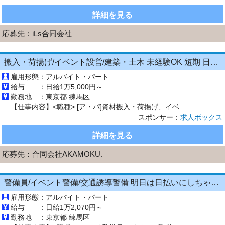
詳細を見る
応募先：
iLs合同会社
搬入・荷揚げ/イベント設営/建築・土木 未経験OK 短期 日払いOK/電話面接即勤務/シフト自由/資材搬入
雇用形態：
アルバイト・パート
給与 ：
日給1万5,000円～
勤務地 ：
東京都 練馬区
【仕事内容】<職種> [ア・パ]資材搬入・荷揚げ、イベント会場設営、建築・建設・土木作業 <雇用形態> アルバイト・パート <給与> [ア・パ]日給15,000円～ 日給:15,000円～ 嬉しい給与日払いOK! 日払いまたは週払いOK! 今スグお金が欲しい方はぜひ 昇給あり 日給保証あり <仕事内容> ガッツリ稼げる!資材搬入・荷揚げスタッフ/ 建築現場でのサポート業務を...
スポンサー：
求人ボックス
詳細を見る
応募先：
合同会社AKAMOKU.
警備員/イベント警備/交通誘導警備 明日は日払いにしちゃお 帰りに焼き肉食べちゃお
雇用形態：
アルバイト・パート
給与 ：
日給1万2,070円～
勤務地 ：
東京都 練馬区