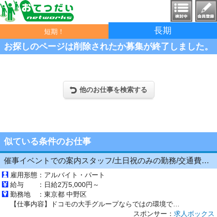
長期
短期！
お探しのページは削除されたか募集が終了しました。
他のお仕事を検索する
似ている条件のお仕事
催事イベントでの案内スタッフ/土日祝のみの勤務/交通費支給/シフト制/経験者募集/ブランクOK
雇用形態：
アルバイト・パート
給与 ：
日給2万5,000円～
勤務地 ：
東京都 中野区
【仕事内容】ドコモの大手グループならではの環境で、最先端のビジネスに触れながら、 圧倒的なスピードで自分自身を成長させることができます。 ここで得られる経験やスキルは、今後のキャリアにおいて大きな財産になるはずです。 土日祝だけでOK 催事イベントでの案内スタッフ募集 「週末だけ働きたい」 「経験を活かして稼ぎたい」 「副業で収入を増やしたい」 「人と話す仕事がしたい」 そんな方に...
スポンサー：
求人ボックス