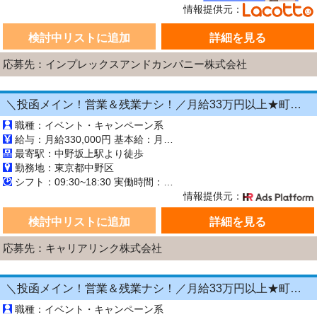
情報提供元：
検討中リストに追加
詳細を見る
応募先：インプレックスアンドカンパニー株式会社
＼投函メイン！営業＆残業ナシ！／月給33万円以上★町歩きをしながら投函♪20～50代活躍中☆年間休日125日以上！[26750549]
職種：イベント・キャンペーン系
給与：月給330,000円 基本給：月330,000円 ※固定残業代（月45時間分の70,000円）を上記に含む ※超過時間分は別途支給 ■交通費支給（規定あり） ■賞与：年2回（6月・12月） 固定残業代の有無：有り 固定残業代の金額：70,000 固定残業代の時間：45時間 ※超過分は別途支給します。
最寄駅：中野坂上駅より徒歩
勤務地：東京都中野区
シフト：09:30~18:30 実働時間：8時間／日 休憩1時間
情報提供元：
検討中リストに追加
詳細を見る
応募先：キャリアリンク株式会社
＼投函メイン！営業＆残業ナシ！／月給33万円以上★町歩きをしながら投函♪20～50代活躍中☆年間休日125日以上！[26750542]
職種：イベント・キャンペーン系