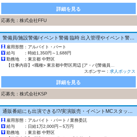
詳細を見る
応募先：
株式会社FFU
警備員/施設警備/イベント警備 臨時 出入管理やイベント警備 1209
雇用形態：
アルバイト・パート
給与 ：
時給1,350円～1,688円
勤務地 ：
東京都 中野区
【仕事内容】<職種> 東京都中野区周辺 [ア・パ]警備員、施設警備(館内警備)、イベント警備 <雇用形態> アルバイト・パート <給与> [ア・パ]時給1,350円～1,688円 交通費:全額支給 交通費全額支給 <仕事内容> 週1日からの勤務OK! 40代・50代・60代の方活躍中! 学歴不問/経験不問! 自宅から現場へ直行直帰! <仕事内容> スーパー、商業施設、金融機関等の...
スポンサー：
求人ボックス
詳細を見る
応募先：
株式会社KSP
通販番組にも出演できる!?/実演販売・イベントMCスタッフ/芸人・役者・配信経験歓迎
雇用形態：
アルバイト・パート / 業務委託
給与 ：
日給1万2,000円～5万円
勤務地 ：
東京都 中野区