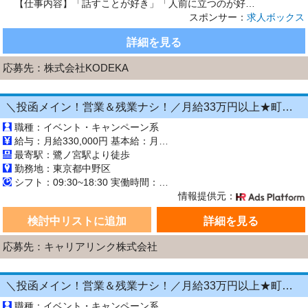
【仕事内容】「話すことが好き」「人前に立つのが好き」「普通のバイトじゃ物足りない」 そんな方にぴったりの、実演販売・イベントPRのお仕事です。 元芸人が立ち上げた会社ならではの、“楽しませながら売る”スタイルで、店頭販売やイベント出演を担当いただきます。 求人のおすすめポイント/ 未経験OK:オンライン研修+現場研修あり 日給1.2万～5万円:実績に応じて高収入も可能 週1日～OK:...
スポンサー：
求人ボックス
詳細を見る
応募先：
株式会社KODEKA
＼投函メイン！営業＆残業ナシ！／月給33万円以上★町歩きをしながら投函♪20～50代活躍中☆年間休日125日以上！[26750547]
職種：イベント・キャンペーン系
給与：月給330,000円 基本給：月330,000円 ※固定残業代（月45時間分の70,000円）を上記に含む ※超過時間分は別途支給 ■交通費支給（規定あり） ■賞与：年2回（6月・12月） 固定残業代の有無：有り 固定残業代の金額：70,000 固定残業代の時間：45時間 ※超過分は別途支給します。
最寄駅：鷺ノ宮駅より徒歩
勤務地：東京都中野区
シフト：09:30~18:30 実働時間：8時間／日 休憩1時間
情報提供元：
検討中リストに追加
詳細を見る
応募先：キャリアリンク株式会社
＼投函メイン！営業＆残業ナシ！／月給33万円以上★町歩きをしながら投函♪20～50代活躍中☆年間休日125日以上！[26750539]
職種：イベント・キャンペーン系