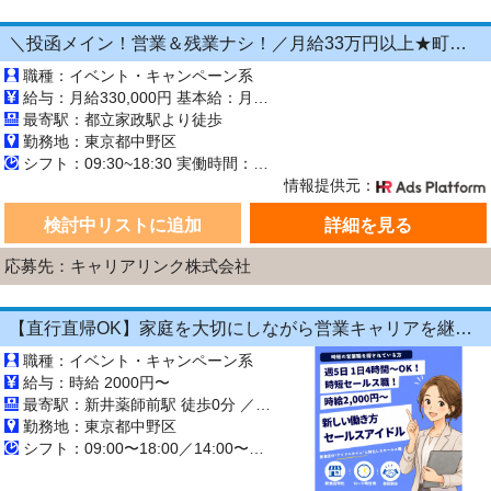
＼投函メイン！営業＆残業ナシ！／月給33万円以上★町歩きをしながら投函♪20～50代活躍中☆年間休日125日以上！[26750540]
職種：イベント・キャンペーン系
給与：月給330,000円 基本給：月330,000円 ※固定残業代（月45時間分の70,000円）を上記に含む ※超過時間分は別途支給 ■交通費支給（規定あり） ■賞与：年2回（6月・12月） 固定残業代の有無：有り 固定残業代の金額：70,000 固定残業代の時間：45時間 ※超過分は別途支給します。
最寄駅：都立家政駅より徒歩
勤務地：東京都中野区
シフト：09:30~18:30 実働時間：8時間／日 休憩1時間
情報提供元：
検討中リストに追加
詳細を見る
応募先：キャリアリンク株式会社
【直行直帰OK】家庭を大切にしながら営業キャリアを継続できる！1日4時間～OKの《飲食店向けラウンダー（営業）》
職種：イベント・キャンペーン系
給与：時給 2000円〜
最寄駅：新井薬師前駅 徒歩0分 ／ 鷺ノ宮駅 徒歩0分 ／ 新中野駅 徒歩0分
勤務地：東京都中野区
シフト：09:00〜18:00／14:00〜18:00／10:00〜15:00／13:00〜17:00 週5日 長期【3ヶ月以上】