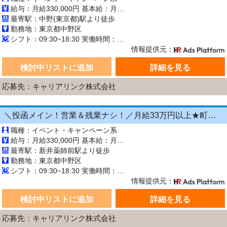
給与：月給330,000円 基本給：月330,000円 ※固定残業代（月45時間分の70,000円）を上記に含む ※超過時間分は別途支給 ■交通費支給（規定あり） ■賞与：年2回（6月・12月） 固定残業代の有無：有り 固定残業代の金額：70,000 固定残業代の時間：45時間 ※超過分は別途支給します。
最寄駅：中野(東京都)駅より徒歩
勤務地：東京都中野区
シフト：09:30~18:30 実働時間：8時間／日 休憩1時間
情報提供元：
検討中リストに追加
詳細を見る
応募先：キャリアリンク株式会社
＼投函メイン！営業＆残業ナシ！／月給33万円以上★町歩きをしながら投函♪20～50代活躍中☆年間休日125日以上！[26750544]
職種：イベント・キャンペーン系
給与：月給330,000円 基本給：月330,000円 ※固定残業代（月45時間分の70,000円）を上記に含む ※超過時間分は別途支給 ■交通費支給（規定あり） ■賞与：年2回（6月・12月） 固定残業代の有無：有り 固定残業代の金額：70,000 固定残業代の時間：45時間 ※超過分は別途支給します。
最寄駅：新井薬師前駅より徒歩
勤務地：東京都中野区
シフト：09:30~18:30 実働時間：8時間／日 休憩1時間
情報提供元：
検討中リストに追加
詳細を見る
応募先：キャリアリンク株式会社