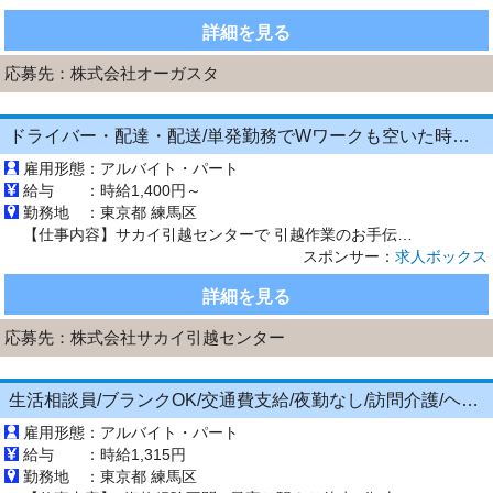
詳細を見る
応募先：
株式会社オーガスタ
ドライバー・配達・配送/単発勤務でWワークも空いた時間で賢く収入UP 日払OK・1日4h
雇用形態：
アルバイト・パート
給与 ：
時給1,400円～
勤務地 ：
東京都 練馬区
【仕事内容】サカイ引越センターで 引越作業のお手伝いをお願いします! 具体的には… ・段ボールや荷物の運搬 ・細かい雑貨などの梱包 ・助手席で運転サポ―ト など 集合場所からトラックに乗って 実際に作業をするお宅へ向かいます。 作業は3～5人のグループで協力しながら行い 重いものは無理せずみんなで運びます。 「リーダー」と呼ばれる社員さんが 必ず1人以上いるので 困った時はいつでも頼って...
スポンサー：
求人ボックス
詳細を見る
応募先：
株式会社サカイ引越センター
生活相談員/ブランクOK/交通費支給/夜勤なし/訪問介護/ヘルパー
雇用形態：
アルバイト・パート
給与 ：
時給1,315円
勤務地 ：
東京都 練馬区