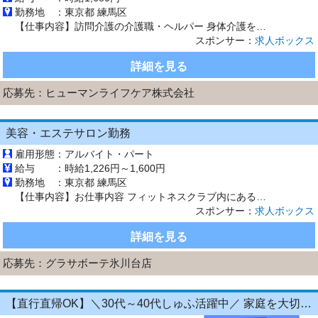
勤務地 ：
東京都 練馬区
【仕事内容】訪問介護の介護職・ヘルパー 身体介護を中心に、掃除・洗濯・買い物などの生活援助を行います。 訪問先は拠点から1.5km圏内のご利用者様宅が中心です。 直行直帰も可能で、訪問状況に応じて柔軟な働き方ができます。 介護記録はシステム入力のため、事務作業も業務時間内で完結します。 勤務日数や曜日固定など、ご希望を考慮いたします。 <1日の流れ> 一例 09:00～ 拠点に出勤 0...
スポンサー：
求人ボックス
詳細を見る
応募先：
ヒューマンライフケア株式会社
美容・エステサロン勤務
雇用形態：
アルバイト・パート
給与 ：
時給1,226円～1,600円
勤務地 ：
東京都 練馬区
【仕事内容】お仕事内容 フィットネスクラブ内にあるトータルエステサロンでの、お客様の“キレイ”をサポートするお仕事です カウンセリング お肌やボディのお悩みをお聞きして、一人ひとりにぴったりのケアをご提案 コースのご案内 お客様に合わせておすすめコースをご紹介 施術(平均60分) フェイシャル&ボディトリートメントで癒しの時間をお届け ‍ アフターカウンセリング お肌や...
スポンサー：
求人ボックス
詳細を見る
応募先：
グラサボーテ氷川台店
【直行直帰OK】＼30代～40代しゅふ活躍中／ 家庭を大切にしながら営業キャリアを継続できる！1日4時間～OKの飲食店向けラウンダー（営業）正社員登用あり◎