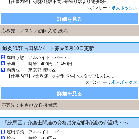
【仕事内容】<資格経験不問 >最寄り駅より徒歩6分 土日曜固定休み! 子育て中の方にもオススメです <概要> 3人1組のチームで利用者様のご自宅を訪問していただきます。 軽量浴槽など各機材の搬入や組立・入浴介助などをお願いいたします 無資格・未経験の方やブランクのある方へのフォローも万全 わからないことは先輩スタッフになんでも聞いてくださいね! 大手法人様が運営しているため、 安...
スポンサー：
求人ボックス
詳細を見る
応募先：
アスケア訪問入浴 練馬
鍼灸師/江古田駅/パート募集/8月10日更新
雇用形態：
アルバイト・パート
給与 ：
時給1,400円～1,450円
勤務地 ：
東京都 練馬区
【仕事内容】<業界随一の福利厚生!!>スタッフ1人1人を大事にし、あなたの夢を叶えます <募集職種> 鍼灸師 <仕事内容> 外傷処置 鍼灸マッサージ リハビリ 姿勢骨盤矯正 各種物理療法 物理手技療法 など、施術を中心とした店内業務全般 スポーツ外傷,骨盤矯正,スポーツトレーナー <必要経験> <業種> 鍼灸師 <施設形態> 接骨院・整骨院 <勤務地> 西...
スポンサー：
求人ボックス
詳細を見る
応募先：
あさひが丘接骨院
「練馬区」介護士関連の資格必須/訪問介護の介護職・ヘルパー/時給1,570円から
雇用形態：
アルバイト・パート
給与 ：
時給1,680円～