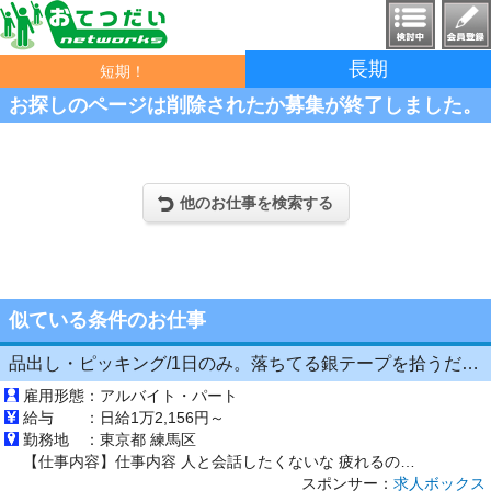
長期
短期！
お探しのページは削除されたか募集が終了しました。
他のお仕事を検索する
似ている条件のお仕事
品出し・ピッキング/1日のみ。落ちてる銀テープを拾うだけイベントバイト
雇用形態：
アルバイト・パート
給与 ：
日給1万2,156円～
勤務地 ：
東京都 練馬区
【仕事内容】仕事内容 人と会話したくないな 疲れるのは嫌だな など『楽して』稼ぐ を叶えます。 人気のお仕事の為、既に登録していただいてるスタッフで、 ご希望のエリア、日付が埋まってしまっている場合がございます。 大変人気のお仕事の為、日々埋まってしまう可能性もございます。また、行政、国からの要請状況により、案件に変更がございます。 【経験・資格】バイトデビューも大歓迎 履歴書不要 ...
スポンサー：
求人ボックス