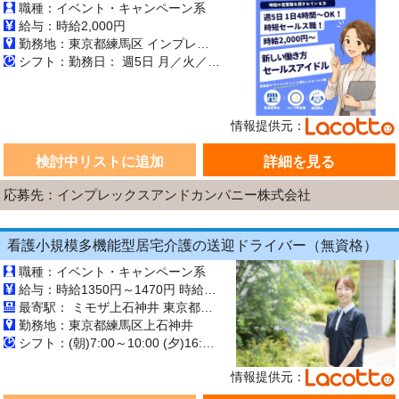
職種：イベント・キャンペーン系
給与：時給2,000円
勤務地：東京都練馬区 インプレックスアンドカンパニー株式会社
シフト：勤務日： 週5日 月／火／水／木／金 勤務時間： 09:00～18:00／13:00～17:00／10:00～15:00／09:00～14:00／14:00～18:00 勤務期間： 長期【3ヶ月以上】 9:00～18:00の間でシフト制 1日4時間～OK ★ 午前のみ・午後のみも
情報提供元：
検討中リストに追加
詳細を見る
応募先：インプレックスアンドカンパニー株式会社
看護小規模多機能型居宅介護の送迎ドライバー（無資格）
職種：イベント・キャンペーン系
給与：時給1350円～1470円 時給：1,350～1,470円 ※資格による 無資格：1,350円～ 介護資格をお持ちの方は時給：UP！ 介護福祉士：1,470円～ 実務者研修：1,410円～ 初任者研修：1,380円～ 職務給：75円 [別途] ・残業代：全額支給 ・賞与：年2回 ※業績により変動あり
最寄駅： ミモザ上石神井 東京都練馬区上石神井3-28-2 西武新宿線「上石神井駅」北口より、徒歩約8分
勤務地：東京都練馬区上石神井
シフト：(朝)7:00～10:00 (夕)16:00～20:00 休憩0分 実働週40時間以内・変形労働制 ※施設により15分～30分程度差がある場合あり ※WワークOK、他社と弊社の勤務時間が合わせて週40時間以内になる方
情報提供元：