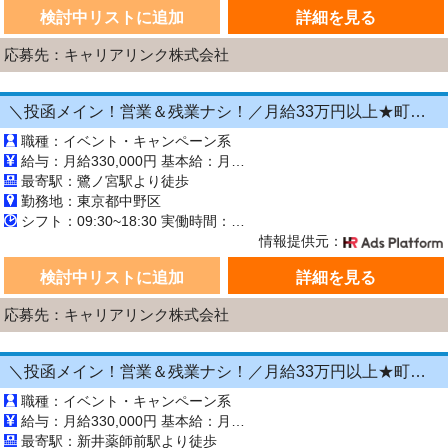
検討中リストに追加
詳細を見る
応募先：キャリアリンク株式会社
＼投函メイン！営業＆残業ナシ！／月給33万円以上★町歩きをしながら投函♪20～50代活躍中☆年間休日125日以上！[26750547]
職種：イベント・キャンペーン系
給与：月給330,000円 基本給：月330,000円 ※固定残業代（月45時間分の70,000円）を上記に含む ※超過時間分は別途支給 ■交通費支給（規定あり） ■賞与：年2回（6月・12月） 固定残業代の有無：有り 固定残業代の金額：70,000 固定残業代の時間：45時間 ※超過分は別途支給します。
最寄駅：鷺ノ宮駅より徒歩
勤務地：東京都中野区
シフト：09:30~18:30 実働時間：8時間／日 休憩1時間
情報提供元：
検討中リストに追加
詳細を見る
応募先：キャリアリンク株式会社
＼投函メイン！営業＆残業ナシ！／月給33万円以上★町歩きをしながら投函♪20～50代活躍中☆年間休日125日以上！[26750544]
職種：イベント・キャンペーン系
給与：月給330,000円 基本給：月330,000円 ※固定残業代（月45時間分の70,000円）を上記に含む ※超過時間分は別途支給 ■交通費支給（規定あり） ■賞与：年2回（6月・12月） 固定残業代の有無：有り 固定残業代の金額：70,000 固定残業代の時間：45時間 ※超過分は別途支給します。
最寄駅：新井薬師前駅より徒歩