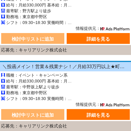
給与：月給330,000円 基本給：月330,000円 ※固定残業代（月45時間分の70,000円）を上記に含む ※超過時間分は別途支給 ■交通費支給（規定あり） ■賞与：年2回（6月・12月） 固定残業代の有無：有り 固定残業代の金額：70,000 固定残業代の時間：45時間 ※超過分は別途支給します。
最寄駅：野方駅より徒歩
勤務地：東京都中野区
シフト：09:30~18:30 実働時間：8時間／日 休憩1時間
情報提供元：
検討中リストに追加
詳細を見る
応募先：キャリアリンク株式会社
＼投函メイン！営業＆残業ナシ！／月給33万円以上★町歩きをしながら投函♪20～50代活躍中☆年間休日125日以上！[26750549]
職種：イベント・キャンペーン系
給与：月給330,000円 基本給：月330,000円 ※固定残業代（月45時間分の70,000円）を上記に含む ※超過時間分は別途支給 ■交通費支給（規定あり） ■賞与：年2回（6月・12月） 固定残業代の有無：有り 固定残業代の金額：70,000 固定残業代の時間：45時間 ※超過分は別途支給します。
最寄駅：中野坂上駅より徒歩
勤務地：東京都中野区
シフト：09:30~18:30 実働時間：8時間／日 休憩1時間
情報提供元：
検討中リストに追加
詳細を見る
応募先：キャリアリンク株式会社