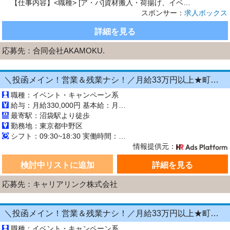
【仕事内容】<職種> [ア・パ]資材搬入・荷揚げ、イベント会場設営、建築・建設・土木作業 <雇用形態> アルバイト・パート <給与> [ア・パ]日給15,000円～ 日給:15,000円～ 嬉しい給与日払いOK! 日払いまたは週払いOK! 今スグお金が欲しい方はぜひ 昇給あり 日給保証あり <仕事内容> ガッツリ稼げる!資材搬入・荷揚げスタッフ/ 建築現場でのサポート業務を...
スポンサー：
求人ボックス
詳細を見る
応募先：
合同会社AKAMOKU.
＼投函メイン！営業＆残業ナシ！／月給33万円以上★町歩きをしながら投函♪20～50代活躍中☆年間休日125日以上！[26750542]
職種：イベント・キャンペーン系
給与：月給330,000円 基本給：月330,000円 ※固定残業代（月45時間分の70,000円）を上記に含む ※超過時間分は別途支給 ■交通費支給（規定あり） ■賞与：年2回（6月・12月） 固定残業代の有無：有り 固定残業代の金額：70,000 固定残業代の時間：45時間 ※超過分は別途支給します。
最寄駅：沼袋駅より徒歩
勤務地：東京都中野区
シフト：09:30~18:30 実働時間：8時間／日 休憩1時間
情報提供元：
検討中リストに追加
詳細を見る
応募先：キャリアリンク株式会社
＼投函メイン！営業＆残業ナシ！／月給33万円以上★町歩きをしながら投函♪20～50代活躍中☆年間休日125日以上！[26750545]
職種：イベント・キャンペーン系