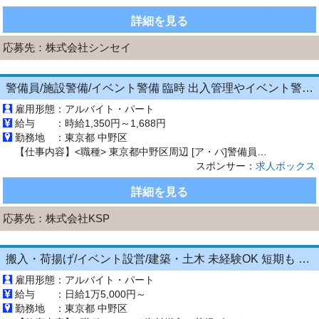
詳細を見る
応募先：
株式会社シンセイ
警備員/施設警備/イベント警備 臨時 出入管理やイベント警備 1209
雇用形態：
アルバイト・パート
給与 ：
時給1,350円～1,688円
勤務地 ：
東京都 中野区
【仕事内容】<職種> 東京都中野区周辺 [ア・パ]警備員、施設警備(館内警備)、イベント警備 <雇用形態> アルバイト・パート <給与> [ア・パ]時給1,350円～1,688円 交通費:全額支給 交通費全額支給 <仕事内容> 週1日からの勤務OK! 40代・50代・60代の方活躍中! 学歴不問/経験不問! 自宅から現場へ直行直帰! <仕事内容> スーパー、商業施設、金融機関等の...
スポンサー：
求人ボックス
詳細を見る
応募先：
株式会社KSP
搬入・荷揚げ/イベント設営/建築・土木 未経験OK 短期も 日払いも週払いもシフトも自由 資材搬入
雇用形態：
アルバイト・パート
給与 ：
日給1万5,000円～
勤務地 ：
東京都 中野区