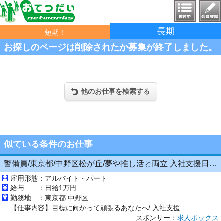
長期
短期！
お探しのページは削除されたか募集が終了しました。
他のお仕事を検索する
似ている条件のお仕事
警備員/東京都/中野区松が丘/夢や推し活と両立 入社支援日給13000円 イベント会場などの交通誘導/警備員・警備関連
雇用形態：
アルバイト・パート
給与 ：
日給1万円
勤務地 ：
東京都 中野区
【仕事内容】目標に向かって頑張るあなたへ/ 入社支援日給13000円 週1日～OK&残業なし 直行直帰OK(交通費全額支給) 夢や推しとの時間を大切にしながら ガッツリ稼げる仕事を選びませんか? <シフトが柔軟で働きやすい> 週1日～勤務OKで休みも調整しやすく 日払い週払いOKのアルバイトです <警備員の仕事内容> 通行人への声かけ・案内 車両進入時の誘導 安全確認や工事エリアの...
スポンサー：
求人ボックス