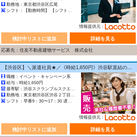
勤務地：東京都渋谷区広尾
シフト：【勤務時間】 【シフト制／週5日程度】 8：30～16：00 9：30～17：00 8：30～17：00 ※上記以外のシフトの場合もあります。 【休憩時間】 60分 ▼シフト例 月：9：30～17：00 火：休日 水：8：30～16：00 木：9：30～17：00 金：休日 土：9：30～17：00 日：8：30～16：00 ※上記はあくまで例のため、実際はシフトによって異なります。
情報提供元：
検討中リストに追加
詳細を見る
応募先：住友不動産建物サービス 株式会社
【渋谷区】＼派遣社員★／《時給1,650円》渋谷駅直結の渋谷スクランブルスクエア♪信州りんごを使う薔薇のタルト販売#レジ経験◎《土日含む週3日〜!》交通費全額支給
職種：イベント・キャンペーン系
給与：時給1,650円
最寄駅：渋谷スクランブルスクエア ＊JR山手線・埼京線・湘南新宿ライン・成田エクスプレス「渋谷」駅直結 ＊京王井の頭線「渋谷」駅直結 ＊東京メトロ銀座線「渋谷」駅直結
勤務地：東京都渋谷区渋谷２丁目２４−１２
シフト：早番9：30〜17：30 遅番13：30〜21：30
情報提供元：
検討中リストに追加
詳細を見る