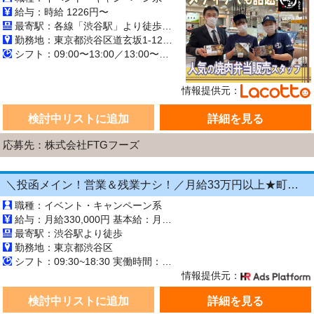
給与：時給 1226円〜
最寄駅：各線「渋谷駅」より徒歩1分
勤務地：東京都渋谷区道玄坂1-12-1 渋谷マークシティ 1階・地下1階／しぶちか
シフト：09:00〜13:00／13:00〜17:00／17:00〜21:30 週1日~週3日 長期【3ヶ月以上】
情報提供元：
検討中リストに追加
詳細を見る
応募先：株式会社FTGフーズ
＼投函メイン！営業＆残業ナシ！／月給33万円以上★町歩きをしながら投函♪20～50代活躍中☆年間休日125日以上！[26750226]
職種：イベント・キャンペーン系
給与：月給330,000円 基本給：月330,000円 ※固定残業代（月45時間分の70,000円）を上記に含む ※超過時間分は別途支給 ■交通費支給（規定あり） ■賞与：年2回（6月・12月） 固定残業代の有無：有り 固定残業代の金額：70,000 固定残業代の時間：45時間 ※超過分は別途支給します。
最寄駅：渋谷駅より徒歩
勤務地：東京都渋谷区
シフト：09:30~18:30 実働時間：8時間／日 休憩1時間
情報提供元：
検討中リストに追加
詳細を見る