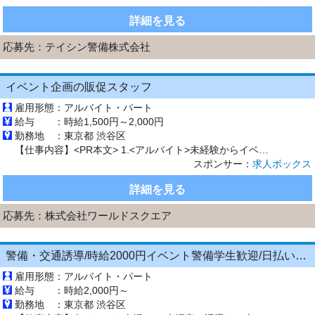
詳細を見る
応募先：
テイシン警備株式会社
イベント企画の販促スタッフ
雇用形態：
アルバイト・パート
給与 ：
時給1,500円～2,000円
勤務地 ：
東京都 渋谷区
【仕事内容】<PR本文> 1.<アルバイト>未経験からイベント企画・プロモーションに挑戦! 2.<接客からスタート>販売は先輩へパスしてOK!安心のチーム体制 3.<新規営業なし>話題の商品イベントなどで楽しくお客様をご案内 4.<自由なキャリア>「安定したい」と思ったら入社後に正社員登用も可能 <仕事内容> 各種商業施設やスポーツジムなどでのイベントブースにて、プロモーション活動や運営サポート...
スポンサー：
求人ボックス
詳細を見る
応募先：
株式会社ワールドスクエア
警備・交通誘導/時給2000円イベント警備学生歓迎/日払いOK/週0からWEB面接
雇用形態：
アルバイト・パート
給与 ：
時給2,000円～
勤務地 ：
東京都 渋谷区