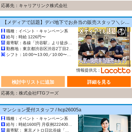
応募先：キャリアリンク株式会社
【メディアで話題】デパ地下でお弁当の販売スタッフ＼シフト融通⇒週1日×4h～*扶養内OK／★経験・年齢・ブランク不問★Wワークにも最適♪【履歴書不要×昇給あり】
職種：イベント・キャンペーン系
給与：時給 1226円〜
最寄駅：各線「渋谷駅」より徒歩1分
勤務地：東京都渋谷区渋谷2丁目21-1ヒカリエ B3F 東横のれん街
シフト：10:00〜13:00／10:00〜16:00／16:00〜21:30／17:00〜21:30 週1日~ 長期【3ヶ月以上】
情報提供元：
検討中リストに追加
詳細を見る
応募先：株式会社FTGフーズ
マンション受付スタッフ / hcp26005a
職種：イベント・キャンペーン系
給与：時給1600円 月収例222400円 (月139時間勤務の場合)
最寄駅： 東京メトロ日比谷線「広尾駅」徒歩5分