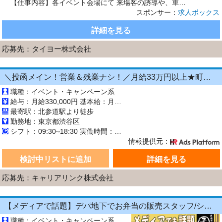
【仕事内容】各イベント会場にて 来場客の誘導や、車両誘導のお仕事をお願いします! <イベント例> ・7月8月 花火大会 ・9月10月 国際スポーツイベント ・3月～ 花の世界的イベント その他イベント多数 事前研修でしっかり知識を身につけてから 働いていただけますのでご安心ください。 高時給なので短期間でがっつり稼げます! 少しでも興味がございましたら ご応募、ご連絡ください。 お待ちし...
スポンサー：
求人ボックス
詳細を見る
応募先：
タイヨー株式会社
＼投函メイン！営業＆残業ナシ！／月給33万円以上★町歩きをしながら投函♪20～50代活躍中☆年間休日125日以上！[26750231]
職種：イベント・キャンペーン系
給与：月給330,000円 基本給：月330,000円 ※固定残業代（月45時間分の70,000円）を上記に含む ※超過時間分は別途支給 ■交通費支給（規定あり） ■賞与：年2回（6月・12月） 固定残業代の有無：有り 固定残業代の金額：70,000 固定残業代の時間：45時間 ※超過分は別途支給します。
最寄駅：北参道駅より徒歩
勤務地：東京都渋谷区
シフト：09:30~18:30 実働時間：8時間／日 休憩1時間
情報提供元：
検討中リストに追加
詳細を見る
応募先：キャリアリンク株式会社
【メディアで話題】デパ地下でお弁当の販売スタッフ/シフト融通⇒週1日×４h～☆扶養内OK/★経験・年齢・ブランク不問★Wワークにも最適♪【履歴書不要×昇給あり】
職種：イベント・キャンペーン系