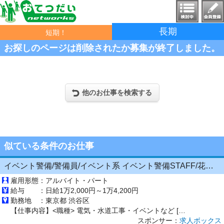
長期
短期！
お探しのページは削除されたか募集が終了しました。
他のお仕事を検索する
似ている条件のお仕事
イベント警備/警備員/イベント系 イベント警備STAFF/花火や祭り スポーツ大会などでの案内を
雇用形態：
アルバイト・パート
給与 ：
日給1万2,000円～1万4,200円
勤務地 ：
東京都 渋谷区
【仕事内容】<職種> 電気・水道工事・イベントなど [ア・パ]12イベント警備、警備員、イベントその他 <雇用形態> アルバイト・パート <給与> [ア・パ]1日給12,000円～14,200円、2日給13,500円～15,700円 交通費:一部支給 警備現場までの交通費は別途支給 研修中も交通費支給 給与について 日勤/日給12,000円～14,200円 (67歳以上/11,800...
スポンサー：
求人ボックス