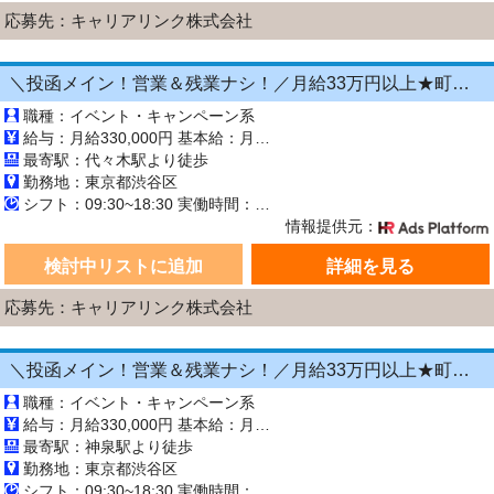
応募先：キャリアリンク株式会社
＼投函メイン！営業＆残業ナシ！／月給33万円以上★町歩きをしながら投函♪20～50代活躍中☆年間休日125日以上！[26750237]
職種：イベント・キャンペーン系
給与：月給330,000円 基本給：月330,000円 ※固定残業代（月45時間分の70,000円）を上記に含む ※超過時間分は別途支給 ■交通費支給（規定あり） ■賞与：年2回（6月・12月） 固定残業代の有無：有り 固定残業代の金額：70,000 固定残業代の時間：45時間 ※超過分は別途支給します。
最寄駅：代々木駅より徒歩
勤務地：東京都渋谷区
シフト：09:30~18:30 実働時間：8時間／日 休憩1時間
情報提供元：
検討中リストに追加
詳細を見る
応募先：キャリアリンク株式会社
＼投函メイン！営業＆残業ナシ！／月給33万円以上★町歩きをしながら投函♪20～50代活躍中☆年間休日125日以上！[26750229]
職種：イベント・キャンペーン系
給与：月給330,000円 基本給：月330,000円 ※固定残業代（月45時間分の70,000円）を上記に含む ※超過時間分は別途支給 ■交通費支給（規定あり） ■賞与：年2回（6月・12月） 固定残業代の有無：有り 固定残業代の金額：70,000 固定残業代の時間：45時間 ※超過分は別途支給します。
最寄駅：神泉駅より徒歩
勤務地：東京都渋谷区
シフト：09:30~18:30 実働時間：8時間／日 休憩1時間