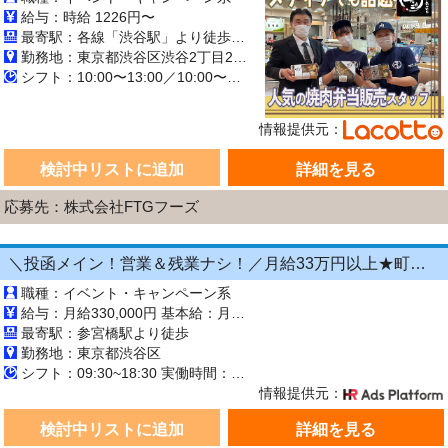
給与：時給 1226円〜
最寄駅：各線「渋谷駅」より徒歩1分
勤務地：東京都渋谷区渋谷2丁目21-1ヒカリエ B3F 東横のれん街
シフト：10:00〜13:00／10:00〜16:00／16:00〜21:30／17:00〜21:30 週1日~ 長期【3ヶ月以上】
情報提供元：
検討中リストに追加
詳細を見る
応募先：株式会社FTGフーズ
＼投函メイン！営業＆残業ナシ！／月給33万円以上★町歩きをしながら投函♪20～50代活躍中☆年間休日125日以上！[26750230]
職種：イベント・キャンペーン系
給与：月給330,000円 基本給：月330,000円 ※固定残業代（月45時間分の70,000円）を上記に含む ※超過時間分は別途支給 ■交通費支給（規定あり） ■賞与：年2回（6月・12月） 固定残業代の有無：有り 固定残業代の金額：70,000 固定残業代の時間：45時間 ※超過分は別途支給します。
最寄駅：参宮橋駅より徒歩
勤務地：東京都渋谷区
シフト：09:30~18:30 実働時間：8時間／日 休憩1時間
情報提供元：
検討中リストに追加
詳細を見る