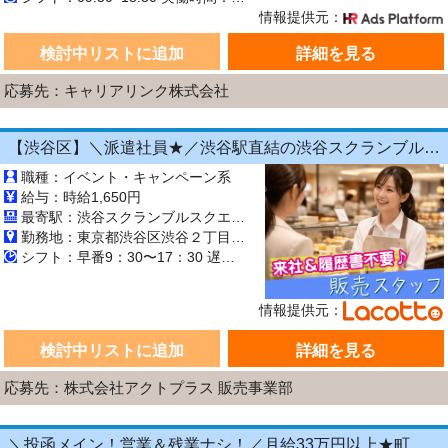
情報提供元：
検討中リストに追加
詳細を見る
応募先：キャリアリンク株式会社
【渋谷区】＼派遣社員★／渋谷駅直結の渋谷スクランブルスクエア♪《時給1,650円》信州りんごを使う薔薇のタルト販売#レジ経験◎《土日含む週3日〜!》交通費全額支給
職種：イベント・キャンペーン系
給与：時給1,650円
最寄駅：渋谷スクランブルスクエア ＊JR山手線・埼京線・湘南新宿ライン・成田エクスプレス「渋谷」駅直結 ＊京王井の頭線「渋谷」駅直結 ＊東京メトロ銀座線「渋谷」駅直結
勤務地：東京都渋谷区渋谷２丁目２４−１２
シフト：早番9：30〜17：30 遅番13：30〜21：30
情報提供元：
検討中リストに追加
詳細を見る
応募先：株式会社アクトプラス 販売事業部
＼投函メイン！営業＆残業ナシ！／月給33万円以上★町歩きをしながら投函♪20～50代活躍中☆年間休日125日以上！[26750231]