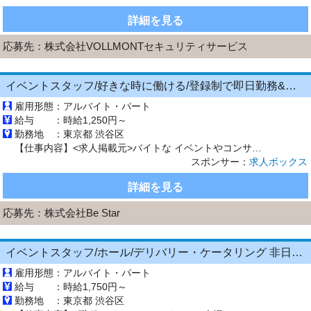
詳細を見る
応募先：
株式会社VOLLMONTセキュリティサービス
イベントスタッフ/好きな時に働ける/登録制で即日勤務&お友達とのご応募も大歓迎/東京都/渋谷区
雇用形態：
アルバイト・パート
給与 ：
時給1,250円～
勤務地 ：
東京都 渋谷区
【仕事内容】<求人掲載元>バイトな イベントやコンサートなどの運営業務をお任せします。 具体的な業務内容は、以下の通りです。 ・お客様の誘導や対応 ・チケットもぎり ・チラシの折込み ・椅子並べなどの軽作業 など 先輩スタッフがフォローしてくれるので、未経験者さんも安心 複雑な作業はほとんどなく、どなたでも覚えやすいお仕事です。 【経験・資格】未経験者さん歓迎 経験者さん歓迎 ブランク...
スポンサー：
求人ボックス
詳細を見る
応募先：
株式会社Be Star
イベントスタッフ/ホール/デリバリー・ケータリング 非日常 イベント パーティー会場のケータリングバイト
雇用形態：
アルバイト・パート
給与 ：
時給1,750円～
勤務地 ：
東京都 渋谷区