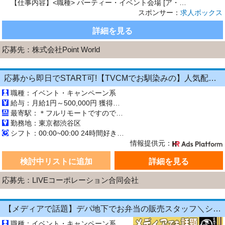
【仕事内容】<職種> パーティー・イベント会場 [ア・パ]12イベントスタッフ、ホールスタッフ(配膳)、フードデリバリー・ケータリング <雇用形態> アルバイト・パート <給与> [ア・パ]1時給1,750円～、2時給1,700円～ 交通費:一部支給 1日一律1000円 直行直帰もOK 牛田駅に集合して車で移動も可能です 1運転業務ができる方 <学生不可> 時給1850円～ 基本...
スポンサー：
求人ボックス
詳細を見る
応募先：
株式会社Point World
応募から即日でSTART可!【TVCMでお馴染みの】人気配信アプリ『ポコチャ』でのライブ配信のお仕事
職種：イベント・キャンペーン系
給与：月給1円～500,000円 獲得ギフト数による完全出来高制です。 月に100万以上稼ぐ配信者もいらっしゃいますよ♪
最寄駅：＊フルリモートですので 毎日の出社はありません＊ 「フルリモート」とは、会社には出勤せず、在宅などで勤務を行うことを意味します。
勤務地：東京都渋谷区
シフト：00:00~00:00 24時間好きなタイミングで勤務可能！ 10:00〜13:00 ／ 09:00〜12:00 ／ 13:00〜16:00 21:00〜23:45 ／ 05:00〜08:00
情報提供元：
検討中リストに追加
詳細を見る
応募先：LIVEコーポレーション合同会社
【メディアで話題】デパ地下でお弁当の販売スタッフ＼シフト融通⇒週1日×4h～*扶養内OK／★経験・年齢・ブランク不問★Wワークにも最適♪【履歴書不要×昇給あり】
職種：イベント・キャンペーン系