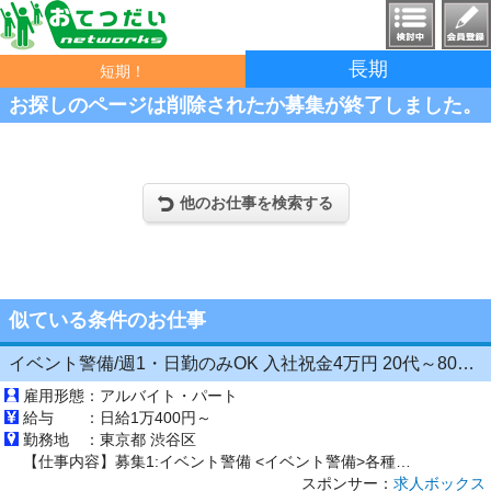
長期
短期！
お探しのページは削除されたか募集が終了しました。
他のお仕事を検索する
似ている条件のお仕事
イベント警備/週1・日勤のみOK 入社祝金4万円 20代～80代現役活躍中 未経験歓迎 イベント会場周辺の警備
雇用形態：
アルバイト・パート
給与 ：
日給1万400円～
勤務地 ：
東京都 渋谷区
【仕事内容】募集1:イベント警備 <イベント警備>各種イベント会場で安心・安全を守るおしごと! 皆さまが安全に通れるよう人や車の案内・誘導などをお願いします。 募集2:イベント警備 <イベント警備>各種イベント会場で安心・安全を守るおしごと! 皆さまが安全に通れるよう人や車の案内・誘導などをお願いします。 経験・年齢・学歴は一切不問!応募された方とは必ず面接します! 年齢・性別・経験・体...
スポンサー：
求人ボックス