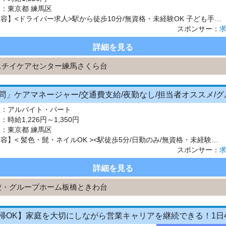
 ：
東京都 練馬区
【仕事内容】<ドライバー求人>駅から徒歩10分/無資格・未経験OK 子ども手当支給! <概要> 送迎業務や他のスタッフと協働し、 季節のイベント等の企画・実行等を行っていただきます。 マイカー通勤も可能 天候に左右されずノンストレスで通勤できます 先輩スタッフさんが丁寧に指導していただけますので、 安心して働けます <アドバイザーからのひとこと> どのようなご条件でお探しです...
スポンサー：
詳細を見る
ニチイケアセンター練馬さくら台
態：
アルバイト・パート
：
時給1,226円～1,350円
 ：
東京都 練馬区
【仕事内容】< 髪色・髭・ネイルOK ><駅徒歩5分/日勤のみ/無資格・未経験可>グループホームで介護のお仕事 <概要> グループホームにおける介護業務全般(入浴・食事・掃除・洗濯などの日常生活のお手伝い、 レクリエーション(外出や季節のイベント)の実施など)をお願いします。 資格や経験のない方もご応募OK! 資格取得支援制度があり、 働きながら資格取得が目指せます 資格取得により時...
スポンサー：
詳細を見る
愛・グループホーム板橋ときわ台