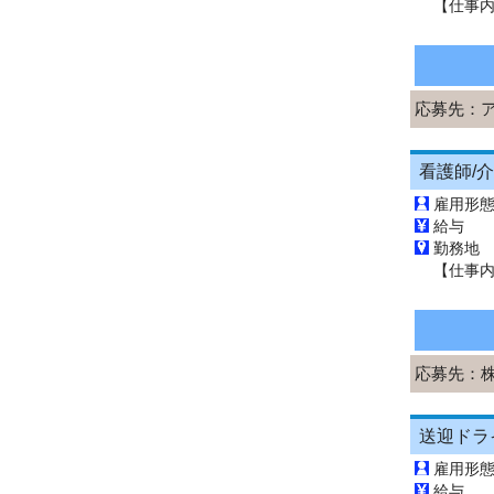
応募先：
看護師/
雇用形
給与 
勤務地
応募先：
送迎ドラ
雇用形
給与 