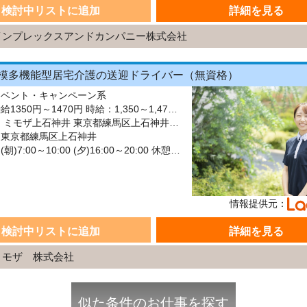
検討中リストに追加
詳細を見る
インプレックスアンドカンパニー株式会社
模多機能型居宅介護の送迎ドライバー（無資格）
イベント・キャンペーン系
給与：時給1350円～1470円 時給：1,350～1,470円 ※資格による 無資格：1,350円～ 介護資格をお持ちの方は時給UP！ 介護福祉士：1,470円～ 実務者研修：1,410円～ 初任者研修：1,380円～ 処遇改善手当：95円 職務給：75円 [別途] ・残業代：全額支給 ・賞与：年2回 ※業績により変動あり
最寄駅： ミモザ上石神井 東京都練馬区上石神井3-28-2 西武新宿線「上石神井駅」北口より、徒歩約8分
：東京都練馬区上石神井
シフト：(朝)7:00～10:00 (夕)16:00～20:00 休憩0分 実働週40時間以内・変形労働制 ※施設により15分～30分程度差がある場合あり ※WワークOK、他社と弊社の勤務時間が合わせて週40時間以内になる方
情報提供元：
検討中リストに追加
詳細を見る
ミモザ 株式会社
似た条件のお仕事を探す