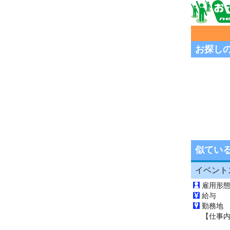
お探し
似てい
イベント
雇用形
給与 
勤務地