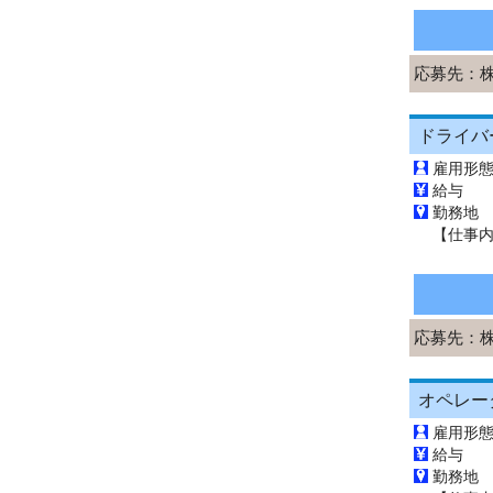
応募先：
雇用形
給与 
勤務地
応募先：
オペレー
雇用形
給与 
勤務地