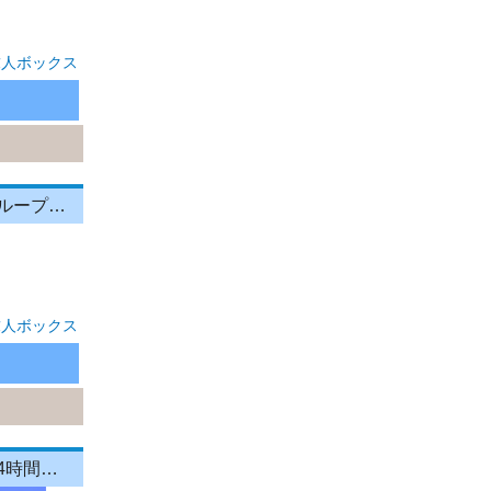
求人ボックス
「資格不問」ケアマネージャー/交通費支給/夜勤なし/担当者オススメ/グループホーム/ヘルパー
求人ボックス
【直行直帰OK】家庭を大切にしながら営業キャリアを継続できる！1日4時間～OKの《飲食店向けラウンダー（営業）》