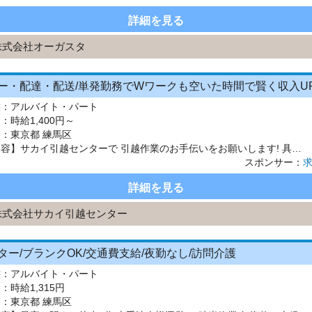
詳細を見る
株式会社オーガスタ
態：
アルバイト・パート
：
時給1,400円～
 ：
東京都 練馬区
【仕事内容】サカイ引越センターで 引越作業のお手伝いをお願いします! 具体的には… ・段ボールや荷物の運搬 ・細かい雑貨などの梱包 ・助手席で運転サポ―ト など 集合場所からトラックに乗って 実際に作業をするお宅へ向かいます。 作業は3～5人のグループで協力しながら行い 重いものは無理せずみんなで運びます。 「リーダー」と呼ばれる社員さんが 必ず1人以上いるので 困った時はいつでも頼って...
スポンサー：
詳細を見る
株式会社サカイ引越センター
ター/ブランクOK/交通費支給/夜勤なし/訪問介護
態：
アルバイト・パート
：
時給1,315円
 ：
東京都 練馬区