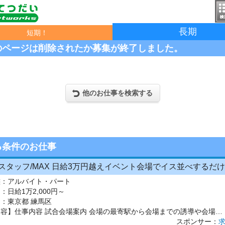
長期
短期！
のページは削除されたか募集が終了しました。
他のお仕事を検索する
る条件のお仕事
スタッフ/MAX 日給3万円越えイベント会場でイス並べするだけ
態：
アルバイト・パート
：
日給1万2,000円～
 ：
東京都 練馬区
【仕事内容】仕事内容 試合会場案内 会場の最寄駅から会場までの誘導や会場内での案内をします グッズ販売 ほとんどレジ打ちに近いのでバーコードを読み込んでお金を受け取るだけです 運営サポート LIVE中は暗くなるので怪我なども発生しないよう安全に楽しめるように運営をサポートします 照明&音響の設置撤去補助 専門スタッフが片付けたものを台車で運ぶので簡単です 人気のお仕事の為、既に登録...
スポンサー：