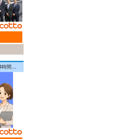
【直行直帰OK】家庭を大切にしながら営業キャリアを継続できる！1日4時間～OKの《飲食店向けラウンダー（営業）》