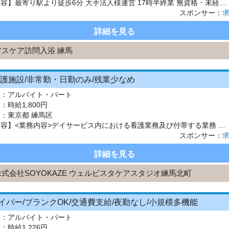
【仕事内容】最寄り駅より徒歩6分 大手法人様運営 17時半終業 無資格・未経験OK! <概要> 訪問介護事業所にて、 オペレーター業務をお願いいたします。 全国展開している大手法人様が運営しています 安心・安定して長く働きたい方にオススメです! 17時半終業! 土日曜固定休み ご家庭や子育てとの両立をお考えの方も是非ご検討ください <アドバイザーからのひとこと> あなたに最適...
スポンサー：
詳細を見る
アスケア訪問入浴 練馬
介護施設/非常勤・日勤のみ/残業少なめ
態：
アルバイト・パート
：
時給1,800円
 ：
東京都 練馬区
【仕事内容】<業務内容>デイサービス内における看護業務及び付帯する業務 ・健康管理、服薬管理 ・医療処置(インスリン・胃ろう・ストマなど) ・お客様のご利用状況把握(介護業務) ・各種書類作成 <施設名>株式会社SOYOKAZEウェルビスタケアスタジオ練馬北町 <雇用形態>非常勤(日勤のみ) <勤務時間>勤務時間については問い合わせください <給与情報>時給1800円 <施設形態>介護施設 ...
スポンサー：
詳細を見る
株式会社SOYOKAZE ウェルビスタケアスタジオ練馬北町
イバー/ブランクOK/交通費支給/夜勤なし/小規模多機能
態：
アルバイト・パート
：
時給1,226円