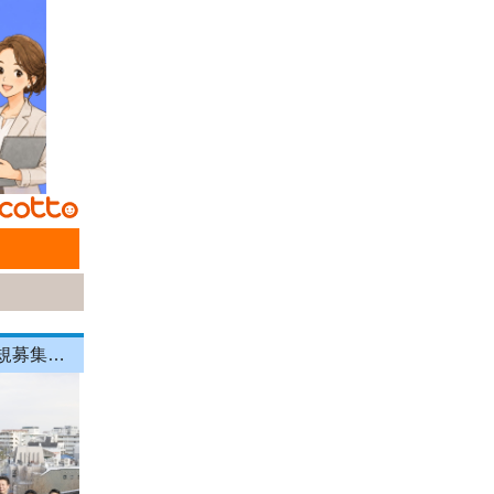
石神井公園駅すぐ！時給1400円～☆【週2日～、1日3時間～ＯＫ◎】新規募集！不動産会社ＰＲスタッフ♪ノルマなし！未経験・扶養内・副業ＯＫ◎運転免許不要