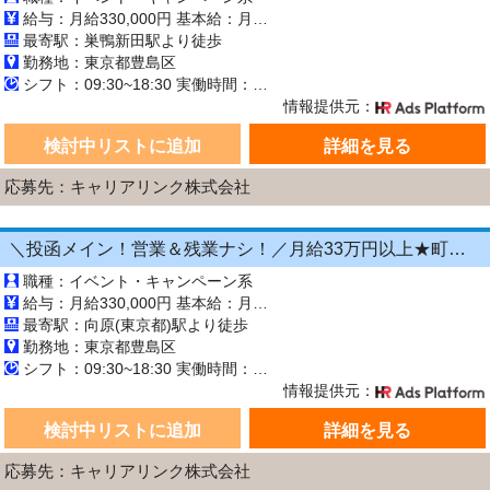
給与：月給330,000円 基本給：月330,000円 ※固定残業代（月45時間分の70,000円）を上記に含む ※超過時間分は別途支給 ■交通費支給（規定あり） ■賞与：年2回（6月・12月） 固定残業代の有無：有り 固定残業代の金額：70,000 固定残業代の時間：45時間 ※超過分は別途支給します。
最寄駅：巣鴨新田駅より徒歩
勤務地：東京都豊島区
シフト：09:30~18:30 実働時間：8時間／日 休憩1時間
情報提供元：
検討中リストに追加
詳細を見る
応募先：キャリアリンク株式会社
＼投函メイン！営業＆残業ナシ！／月給33万円以上★町歩きをしながら投函♪20～50代活躍中☆年間休日125日以上！[26750521]
職種：イベント・キャンペーン系
給与：月給330,000円 基本給：月330,000円 ※固定残業代（月45時間分の70,000円）を上記に含む ※超過時間分は別途支給 ■交通費支給（規定あり） ■賞与：年2回（6月・12月） 固定残業代の有無：有り 固定残業代の金額：70,000 固定残業代の時間：45時間 ※超過分は別途支給します。
最寄駅：向原(東京都)駅より徒歩
勤務地：東京都豊島区
シフト：09:30~18:30 実働時間：8時間／日 休憩1時間
情報提供元：
検討中リストに追加
詳細を見る
応募先：キャリアリンク株式会社