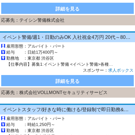
詳細を見る
応募先：
テイシン警備株式会社
イベント警備/週1・日勤のみOK 入社祝金4万円 20代～80代現役活躍中 未経験歓迎 イベント会場周辺の警備
雇用形態：
アルバイト・パート
給与 ：
日給1万400円～
勤務地 ：
東京都 渋谷区
【仕事内容】募集1:イベント警備 <イベント警備>各種イベント会場で安心・安全を守るおしごと! 皆さまが安全に通れるよう人や車の案内・誘導などをお願いします。 募集2:イベント警備 <イベント警備>各種イベント会場で安心・安全を守るおしごと! 皆さまが安全に通れるよう人や車の案内・誘導などをお願いします。 経験・年齢・学歴は一切不問!応募された方とは必ず面接します! 年齢・性別・経験・体...
スポンサー：
求人ボックス
詳細を見る
応募先：
株式会社VOLLMONTセキュリティサービス
イベントスタッフ/好きな時に働ける/登録制で即日勤務&お友達とのご応募も大歓迎/東京都/渋谷区
雇用形態：
アルバイト・パート
給与 ：
時給1,250円～
勤務地 ：
東京都 渋谷区