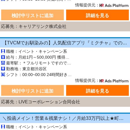
情報提供元：
検討中リストに追加
詳細を見る
応募先：キャリアリンク株式会社
【TVCMでお馴染みの】人気配信アプリ『ミクチャ』でのライブ配信のお仕事
職種：イベント・キャンペーン系
給与：月給1円～500,000円 獲得ギフト数による完全出来高制です。
最寄駅：＊フルリモートですので 毎日の出社はありません＊ 「フルリモート」とは、会社には出勤せず、在宅などで勤務を行うことを意味します。
勤務地：東京都渋谷区
シフト：00:00~00:00 24時間好きなタイミングで勤務可能！ 10:00〜13:00 ／ 09:00〜12:00 ／ 13:00〜16:00 21:00〜23:45 ／ 05:00〜08:00
情報提供元：
検討中リストに追加
詳細を見る
応募先：LIVEコーポレーション合同会社
＼投函メイン！営業＆残業ナシ！／月給33万円以上★町歩きをしながら投函♪20～50代活躍中☆年間休日125日以上！[26750229]
職種：イベント・キャンペーン系