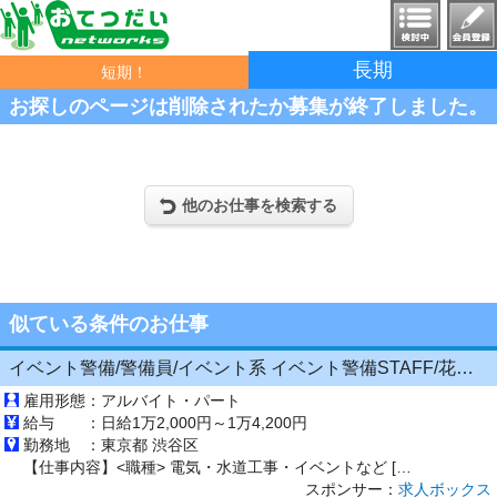
長期
短期！
お探しのページは削除されたか募集が終了しました。
他のお仕事を検索する
似ている条件のお仕事
イベント警備/警備員/イベント系 イベント警備STAFF/花火や祭り スポーツ大会などでの案内を
雇用形態：
アルバイト・パート
給与 ：
日給1万2,000円～1万4,200円
勤務地 ：
東京都 渋谷区
【仕事内容】<職種> 電気・水道工事・イベントなど [ア・パ]12イベント警備、警備員、イベントその他 <雇用形態> アルバイト・パート <給与> [ア・パ]1日給12,000円～14,200円、2日給13,500円～15,700円 交通費:一部支給 警備現場までの交通費は別途支給 研修中も交通費支給 給与について 日勤/日給12,000円～14,200円 (67歳以上/11,800...
スポンサー：
求人ボックス