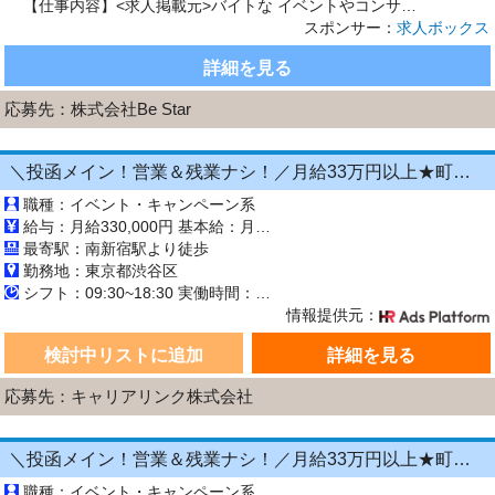
【仕事内容】<求人掲載元>バイトな イベントやコンサートなどの運営業務をお任せします。 具体的な業務内容は、以下の通りです。 ・お客様の誘導や対応 ・チケットもぎり ・チラシの折込み ・椅子並べなどの軽作業 など 先輩スタッフがフォローしてくれるので、未経験者さんも安心 複雑な作業はほとんどなく、どなたでも覚えやすいお仕事です。 【経験・資格】未経験者さん歓迎 経験者さん歓迎 ブランク...
スポンサー：
求人ボックス
詳細を見る
応募先：
株式会社Be Star
＼投函メイン！営業＆残業ナシ！／月給33万円以上★町歩きをしながら投函♪20～50代活躍中☆年間休日125日以上！[26750228]
職種：イベント・キャンペーン系
給与：月給330,000円 基本給：月330,000円 ※固定残業代（月45時間分の70,000円）を上記に含む ※超過時間分は別途支給 ■交通費支給（規定あり） ■賞与：年2回（6月・12月） 固定残業代の有無：有り 固定残業代の金額：70,000 固定残業代の時間：45時間 ※超過分は別途支給します。
最寄駅：南新宿駅より徒歩
勤務地：東京都渋谷区
シフト：09:30~18:30 実働時間：8時間／日 休憩1時間
情報提供元：
検討中リストに追加
詳細を見る
応募先：キャリアリンク株式会社
＼投函メイン！営業＆残業ナシ！／月給33万円以上★町歩きをしながら投函♪20～50代活躍中☆年間休日125日以上！[26750226]
職種：イベント・キャンペーン系