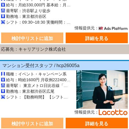
給与：月給330,000円 基本給：月330,000円 ※固定残業代（月45時間分の70,000円）を上記に含む ※超過時間分は別途支給 ■交通費支給（規定あり） ■賞与：年2回（6月・12月） 固定残業代の有無：有り 固定残業代の金額：70,000 固定残業代の時間：45時間 ※超過分は別途支給します。
最寄駅：渋谷駅より徒歩
勤務地：東京都渋谷区
シフト：09:30~18:30 実働時間：8時間／日 休憩1時間
情報提供元：
検討中リストに追加
詳細を見る
応募先：キャリアリンク株式会社
マンション受付スタッフ / hcp26005a
職種：イベント・キャンペーン系
給与：時給1600円 月収例222400円 (月139時間勤務の場合)
最寄駅： 東京メトロ日比谷線「広尾駅」徒歩5分
勤務地：東京都渋谷区広尾
シフト：【勤務時間】 【シフト制／週5日程度】 8：30～16：00 9：30～17：00 8：30～17：00 ※上記以外のシフトの場合もあります。 【休憩時間】 60分 ▼シフト例 月：9：30～17：00 火：休日 水：8：30～16：00 木：9：30～17：00 金：休日 土：9：30～17：00 日：8：30～16：00 ※上記はあくまで例のため、実際はシフトによって異なります。
情報提供元：
検討中リストに追加
詳細を見る