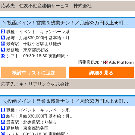
応募先：住友不動産建物サービス 株式会社
＼投函メイン！営業＆残業ナシ！／月給33万円以上★町歩きをしながら投函♪20～50代活躍中☆年間休日125日以上！[26750234]
職種：イベント・キャンペーン系
給与：月給330,000円 基本給：月330,000円 ※固定残業代（月45時間分の70,000円）を上記に含む ※超過時間分は別途支給 ■交通費支給（規定あり） ■賞与：年2回（6月・12月） 固定残業代の有無：有り 固定残業代の金額：70,000 固定残業代の時間：45時間 ※超過分は別途支給します。
最寄駅：千駄ケ谷駅より徒歩
勤務地：東京都渋谷区
シフト：09:30~18:30 実働時間：8時間／日 休憩1時間
情報提供元：
検討中リストに追加
詳細を見る
応募先：キャリアリンク株式会社
＼投函メイン！営業＆残業ナシ！／月給33万円以上★町歩きをしながら投函♪20～50代活躍中☆年間休日125日以上！[26750231]
職種：イベント・キャンペーン系
給与：月給330,000円 基本給：月330,000円 ※固定残業代（月45時間分の70,000円）を上記に含む ※超過時間分は別途支給 ■交通費支給（規定あり） ■賞与：年2回（6月・12月） 固定残業代の有無：有り 固定残業代の金額：70,000 固定残業代の時間：45時間 ※超過分は別途支給します。
最寄駅：北参道駅より徒歩
勤務地：東京都渋谷区
シフト：09:30~18:30 実働時間：8時間／日 休憩1時間