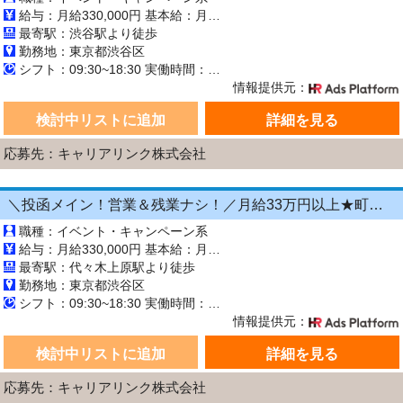
給与：月給330,000円 基本給：月330,000円 ※固定残業代（月45時間分の70,000円）を上記に含む ※超過時間分は別途支給 ■交通費支給（規定あり） ■賞与：年2回（6月・12月） 固定残業代の有無：有り 固定残業代の金額：70,000 固定残業代の時間：45時間 ※超過分は別途支給します。
最寄駅：渋谷駅より徒歩
勤務地：東京都渋谷区
シフト：09:30~18:30 実働時間：8時間／日 休憩1時間
情報提供元：
検討中リストに追加
詳細を見る
応募先：キャリアリンク株式会社
＼投函メイン！営業＆残業ナシ！／月給33万円以上★町歩きをしながら投函♪20～50代活躍中☆年間休日125日以上！[26750240]
職種：イベント・キャンペーン系
給与：月給330,000円 基本給：月330,000円 ※固定残業代（月45時間分の70,000円）を上記に含む ※超過時間分は別途支給 ■交通費支給（規定あり） ■賞与：年2回（6月・12月） 固定残業代の有無：有り 固定残業代の金額：70,000 固定残業代の時間：45時間 ※超過分は別途支給します。
最寄駅：代々木上原駅より徒歩
勤務地：東京都渋谷区
シフト：09:30~18:30 実働時間：8時間／日 休憩1時間
情報提供元：
検討中リストに追加
詳細を見る
応募先：キャリアリンク株式会社