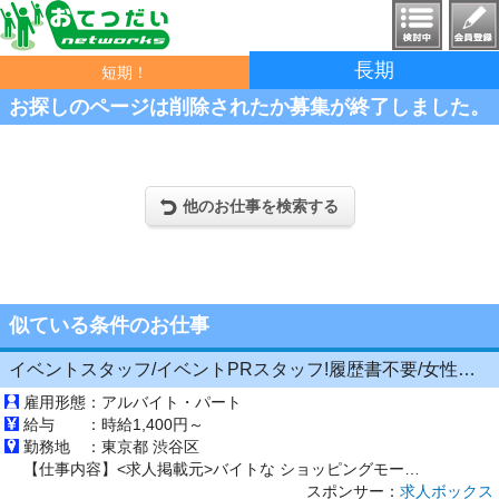
長期
短期！
お探しのページは削除されたか募集が終了しました。
他のお仕事を検索する
似ている条件のお仕事
イベントスタッフ/イベントPRスタッフ!履歴書不要/女性スタッフ9割!色々な商材、多様なロケーションに行けて楽しい/東京都/渋谷区
雇用形態：
アルバイト・パート
給与 ：
時給1,400円～
勤務地 ：
東京都 渋谷区
【仕事内容】<求人掲載元>バイトな ショッピングモールや百貨店などの商業施設で、健康食品や美容グッズをお客様にご紹介するお仕事です! 「こちら試してみませんか?」と声をかけて、試飲や体験をしてもらいながら商品の魅力をお伝えします 事前にしっかり研修があるので、知識や経験がない方でも大丈夫です 【経験・資格】接客が好きな方歓迎 18歳以上の方(高校卒) 未経験者さん歓迎 フルタイム勤務...
スポンサー：
求人ボックス