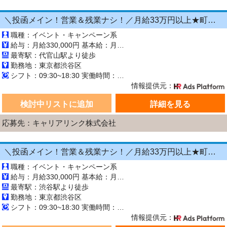
＼投函メイン！営業＆残業ナシ！／月給33万円以上★町歩きをしながら投函♪20～50代活躍中☆年間休日125日以上！[26750233]
職種：イベント・キャンペーン系
給与：月給330,000円 基本給：月330,000円 ※固定残業代（月45時間分の70,000円）を上記に含む ※超過時間分は別途支給 ■交通費支給（規定あり） ■賞与：年2回（6月・12月） 固定残業代の有無：有り 固定残業代の金額：70,000 固定残業代の時間：45時間 ※超過分は別途支給します。
最寄駅：代官山駅より徒歩
勤務地：東京都渋谷区
シフト：09:30~18:30 実働時間：8時間／日 休憩1時間
情報提供元：
検討中リストに追加
詳細を見る
応募先：キャリアリンク株式会社
＼投函メイン！営業＆残業ナシ！／月給33万円以上★町歩きをしながら投函♪20～50代活躍中☆年間休日125日以上！[26750226]
職種：イベント・キャンペーン系
給与：月給330,000円 基本給：月330,000円 ※固定残業代（月45時間分の70,000円）を上記に含む ※超過時間分は別途支給 ■交通費支給（規定あり） ■賞与：年2回（6月・12月） 固定残業代の有無：有り 固定残業代の金額：70,000 固定残業代の時間：45時間 ※超過分は別途支給します。
最寄駅：渋谷駅より徒歩
勤務地：東京都渋谷区
シフト：09:30~18:30 実働時間：8時間／日 休憩1時間
情報提供元：