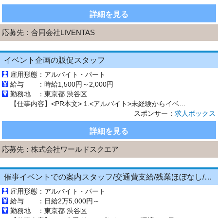
詳細を見る
応募先：
合同会社LIVENTAS
イベント企画の販促スタッフ
雇用形態：
アルバイト・パート
給与 ：
時給1,500円～2,000円
勤務地 ：
東京都 渋谷区
【仕事内容】<PR本文> 1.<アルバイト>未経験からイベント企画・プロモーションに挑戦! 2.<接客からスタート>販売は先輩へパスしてOK!安心のチーム体制 3.<新規営業なし>話題の商品イベントなどで楽しくお客様をご案内 4.<自由なキャリア>「安定したい」と思ったら入社後に正社員登用も可能 <仕事内容> 各種商業施設やスポーツジムなどでのイベントブースにて、プロモーション活動や運営サポート...
スポンサー：
求人ボックス
詳細を見る
応募先：
株式会社ワールドスクエア
催事イベントでの案内スタッフ/交通費支給/残業ほぼなし/土日祝のみの勤務/シフト制/ブランクOK
雇用形態：
アルバイト・パート
給与 ：
日給2万5,000円～
勤務地 ：
東京都 渋谷区