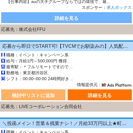
【仕事内容】auの大手グループならではの環境で、最先端のビジネスに触れながら、 圧倒的なスピードで自分自身を成長させることができます。 ここで得られる経験やスキルは、今後のキャリアにおいて大きな財産になるはずです。 土日祝だけでOK 催事イベントでの案内スタッフ募集 「週末だけ働きたい」 「経験を活かして稼ぎたい」 「副業で収入を増やしたい」 「人と話す仕事がしたい」 そんな方にピ...
スポンサー：
求人ボックス
詳細を見る
応募先：
株式会社FFU
応募から即日でSTART可!【TVCMでお馴染みの】人気配信アプリ『ポコチャ』でのライブ配信のお仕事
職種：イベント・キャンペーン系
給与：月給1円～500,000円 獲得ギフト数による完全出来高制です。 月に100万以上稼ぐ配信者もいらっしゃいますよ♪
最寄駅：＊フルリモートですので 毎日の出社はありません＊ 「フルリモート」とは、会社には出勤せず、在宅などで勤務を行うことを意味します。
勤務地：東京都渋谷区
シフト：00:00~00:00 24時間好きなタイミングで勤務可能！ 10:00〜13:00 ／ 09:00〜12:00 ／ 13:00〜16:00 21:00〜23:45 ／ 05:00〜08:00
情報提供元：
検討中リストに追加
詳細を見る
応募先：LIVEコーポレーション合同会社
＼投函メイン！営業＆残業ナシ！／月給33万円以上★町歩きをしながら投函♪20～50代活躍中☆年間休日125日以上！[26750241]
職種：イベント・キャンペーン系