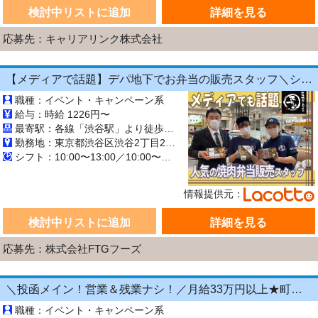
検討中リストに追加
詳細を見る
応募先：キャリアリンク株式会社
【メディアで話題】デパ地下でお弁当の販売スタッフ＼シフト融通⇒週1日×4h～*扶養内OK／★経験・年齢・ブランク不問★Wワークにも最適♪【履歴書不要×昇給あり】
職種：イベント・キャンペーン系
給与：時給 1226円〜
最寄駅：各線「渋谷駅」より徒歩1分
勤務地：東京都渋谷区渋谷2丁目21-1ヒカリエ B3F 東横のれん街
シフト：10:00〜13:00／10:00〜16:00／16:00〜21:30／17:00〜21:30 週1日~ 長期【3ヶ月以上】
情報提供元：
検討中リストに追加
詳細を見る
応募先：株式会社FTGフーズ
＼投函メイン！営業＆残業ナシ！／月給33万円以上★町歩きをしながら投函♪20～50代活躍中☆年間休日125日以上！[26750234]
職種：イベント・キャンペーン系