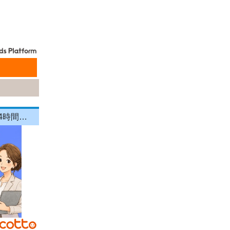
【直行直帰OK】家庭を大切にしながら営業キャリアを継続できる！1日4時間～OKの《飲食店向けラウンダー（営業）》