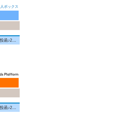
求人ボックス
＼投函メイン！営業＆残業ナシ！／月給33万円以上★町歩きをしながら投函♪20～50代活躍中☆年間休日125日以上！[26750419]
＼投函メイン！営業＆残業ナシ！／月給33万円以上★町歩きをしながら投函♪20～50代活躍中☆年間休日125日以上！[26750417]