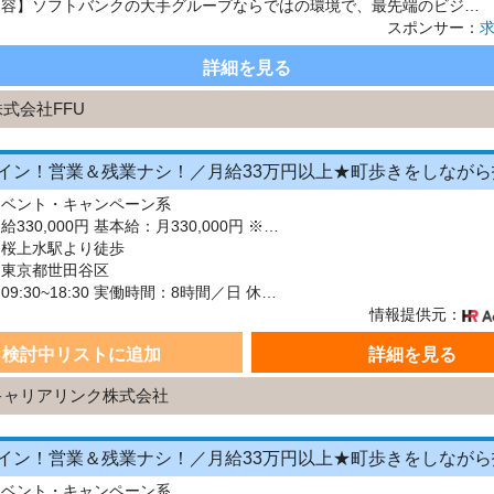
【仕事内容】ソフトバンクの大手グループならではの環境で、最先端のビジネスに触れながら、 圧倒的なスピードで自分自身を成長させることができます。 ここで得られる経験やスキルは、今後のキャリアにおいて大きな財産になるはずです。 土日祝だけでOK 催事イベントでの案内スタッフ募集 「週末だけ働きたい」 「経験を活かして稼ぎたい」 「副業で収入を増やしたい」 「人と話す仕事がしたい」 そん...
スポンサー：
詳細を見る
株式会社FFU
イベント・キャンペーン系
給与：月給330,000円 基本給：月330,000円 ※固定残業代（月45時間分の70,000円）を上記に含む ※超過時間分は別途支給 ■交通費支給（規定あり） ■賞与：年2回（6月・12月） 固定残業代の有無：有り 固定残業代の金額：70,000 固定残業代の時間：45時間 ※超過分は別途支給します。
：桜上水駅より徒歩
：東京都世田谷区
シフト：09:30~18:30 実働時間：8時間／日 休憩1時間
情報提供元：
検討中リストに追加
詳細を見る
キャリアリンク株式会社
イベント・キャンペーン系