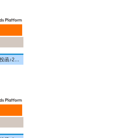
＼投函メイン！営業＆残業ナシ！／月給33万円以上★町歩きをしながら投函♪20～50代活躍中☆年間休日125日以上！[26750406]