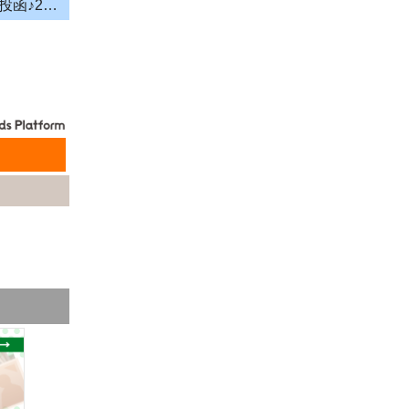
＼投函メイン！営業＆残業ナシ！／月給33万円以上★町歩きをしながら投函♪20～50代活躍中☆年間休日125日以上！[26750433]