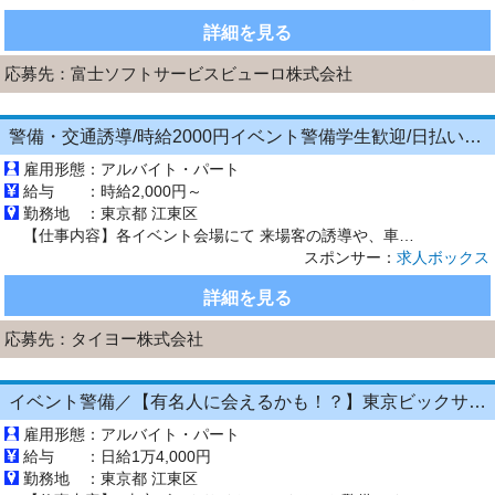
詳細を見る
応募先：
富士ソフトサービスビューロ株式会社
警備・交通誘導/時給2000円イベント警備学生歓迎/日払いOK/週0からWEB面接
雇用形態：
アルバイト・パート
給与 ：
時給2,000円～
勤務地 ：
東京都 江東区
【仕事内容】各イベント会場にて 来場客の誘導や、車両誘導のお仕事をお願いします! <イベント例> ・7月8月 花火大会 ・9月10月 国際スポーツイベント ・3月～ 花の世界的イベント その他イベント多数 事前研修でしっかり知識を身につけてから 働いていただけますのでご安心ください。 高時給なので短期間でがっつり稼げます! 少しでも興味がございましたら ご応募、ご連絡ください。 お待ちし...
スポンサー：
求人ボックス
詳細を見る
応募先：
タイヨー株式会社
イベント警備／【有名人に会えるかも！？】東京ビックサイトでイベント警備・日勤◆履歴書不要／日払いOK／祝い金5万円
雇用形態：
アルバイト・パート
給与 ：
日給1万4,000円
勤務地 ：
東京都 江東区