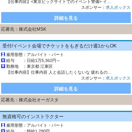
【仕事内容】<東京ビックサイトでのイベント警備> イベント会場で誘導や案内をお任せします! 〈具体的な仕事内容〉 ・関係車両の駐車証を確認し、各指定の駐車スペースへご案内 ・車両誘導時における歩行者(関係者)との接触防止のための安全誘導 ・立入禁止区域への関係者以外の進入防止対応 ・指定位置での立哨警備 など 東京ビックサイトでのお仕事なので、 もしかしたら、有名人に会えちゃうかも…!? 未...
スポンサー：
求人ボックス
詳細を見る
応募先：
株式会社MSK
受付/イベント会場でチケットをもぎるだけ週1からOK
雇用形態：
アルバイト・パート
給与 ：
日給1万5,362円～
勤務地 ：
東京都 江東区
【仕事内容】仕事内容 人と会話したくないな 疲れるのは嫌だな など『楽して』稼ぐ を叶えます。 人気のお仕事の為、既に登録していただいてるスタッフで、 ご希望のエリア、日付が埋まってしまっている場合がございます。 大変人気のお仕事の為、日々埋まってしまう可能性もございます。また、行政、国からの要請状況により、案件に変更がございます。 【経験・資格】バイトデビューも大歓迎 履歴書不要 ...
スポンサー：
求人ボックス
詳細を見る
応募先：
株式会社オーガスタ
無資格可のインストラクター
雇用形態：
アルバイト・パート
給与 ：
時給1,290円