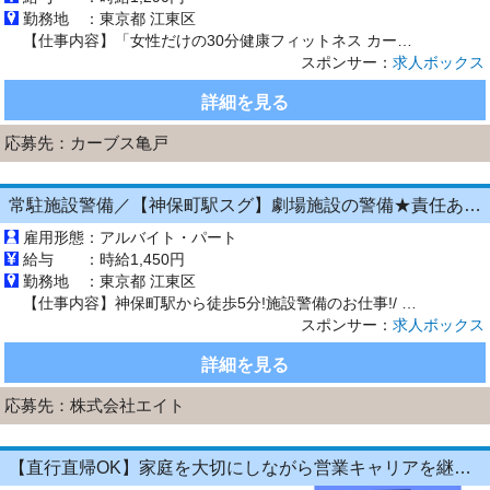
勤務地 ：
東京都 江東区
【仕事内容】「女性だけの30分健康フィットネス カーブス」のインストラクターとして、トレーナー業務(体操サポート)や店舗運営などを担当していただきます。 健康カウンセリング 「ウエストを引き締めたい」「筋力をつけたい」などお客様のお悩みや希望をヒアリングし、健康で笑顔になれるようカウンセリングを行います。 専門知識はイチから学べますのでご安心を。 体操サポート(トレーナー業務) カーブスで...
スポンサー：
求人ボックス
詳細を見る
応募先：
カーブス亀戸
常駐施設警備／【神保町駅スグ】劇場施設の警備★責任ある1人現場で活躍！高時給1,450円
雇用形態：
アルバイト・パート
給与 ：
時給1,450円
勤務地 ：
東京都 江東区
【仕事内容】神保町駅から徒歩5分!施設警備のお仕事!/ <主な業務内容> 立哨(施設ロビーでの監視) 施設内の巡回 入館受付 その他雑務 などお任せします! <1日の流れ> 出勤・制服へ着替え 館内・外周の巡回、安全確認 お客様のご案内・立哨業務 施錠確認・最終巡回 日報作成・退勤 (前半・後半勤務の場合は引き継ぎ後に退勤となります) 未経験者でも安心! 親切で丁寧な研修があるので...
スポンサー：
求人ボックス
詳細を見る
応募先：
株式会社エイト
【直行直帰OK】家庭を大切にしながら営業キャリアを継続できる！1日4時間～OKの《飲食店向けラウンダー（営業）》