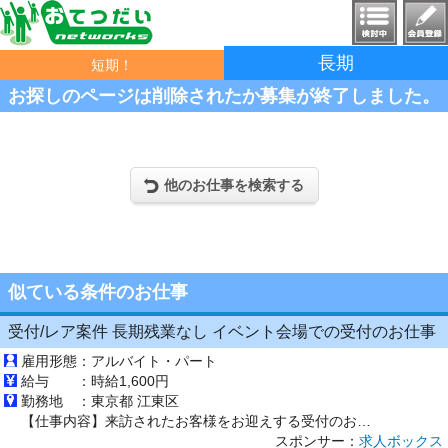
長期
短期！
お探しのページは削除されたか募集が終了しました。
他のお仕事を検索する
似ている条件のお仕事
受付/レア案件 長期残業なし イベント会場での受付のお仕事
雇用形態：
アルバイト・パート
給与 ：
時給1,600円
勤務地 ：
東京都 江東区
【仕事内容】来訪されたお客様をお迎えする受付のお仕事です。 具体的には… ・来場者へのイベント及び施設案内 ・代表電話の受付業務対応 ・イベントや施設等の電話による問い合わせ対応 ・迷子や遺失物等の対応 ・車いすやベビーカーの貸し出し ・応対した内容の入力 ・その他付随する事務業務 ～こんな方におすすめ～ >人と接することが好きな方 >受付デビューしたい方 >丁寧な対応や気配りが得意な方 【経...
スポンサー：
求人ボックス