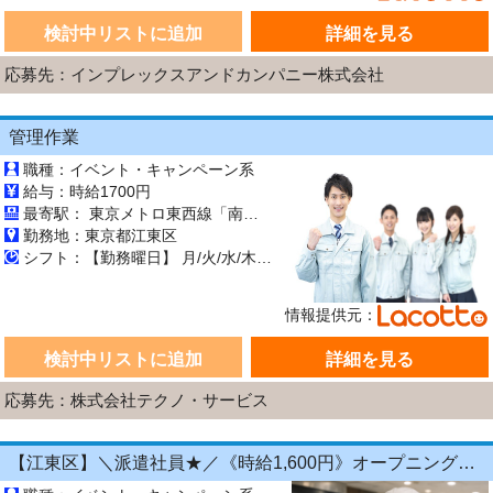
検討中リストに追加
詳細を見る
応募先：インプレックスアンドカンパニー株式会社
管理作業
職種：イベント・キャンペーン系
給与：時給1700円
最寄駅： 東京メトロ東西線「南砂町」駅から徒歩19分 公共交通機関
勤務地：東京都江東区
シフト：【勤務曜日】 月/火/水/木/金/土/日 【勤務時間】 (1)07:30～15:30 (2)15:30～22:00 (3)22:00～07:30 ※表記のうち実働5時間45分から7時間30分です。
情報提供元：
検討中リストに追加
詳細を見る
応募先：株式会社テクノ・サービス
【江東区】＼派遣社員★／《時給1,600円》オープニング募集◎濃厚チーズスイーツの試食案内・ダイバーシティ東京#接客経験◎レジなし×20〜40代女性活躍中!