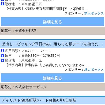
勤務地 ：
東京都 墨田区
【仕事内容】<職種> 東京都墨田区周辺 [ア・パ]警備員、施設警備(館内警備)、イベント警備 <雇用形態> アルバイト・パート <給与> [ア・パ]時給1,350円～1,688円 交通費:全額支給 交通費全額支給 <仕事内容> 週1日からの勤務OK! 40代・50代・60代の方活躍中! 学歴不問/経験不問! 自宅から現場へ直行直帰! <仕事内容> スーパー、商業施設、金融機関等の...
スポンサー：
求人ボックス
詳細を見る
応募先：
株式会社KSP
品出し・ピッキング/1日のみ。落ちてる銀テープを拾うだけイベントバイト
雇用形態：
アルバイト・パート
給与 ：
日給9,880円～2万9,560円
勤務地 ：
東京都 墨田区
【仕事内容】仕事内容 人と会話したくないな 疲れるのは嫌だな など『楽して』稼ぐ を叶えます。 人気のお仕事の為、既に登録していただいてるスタッフで、 ご希望のエリア、日付が埋まってしまっている場合がございます。 大変人気のお仕事の為、日々埋まってしまう可能性もございます。また、行政、国からの要請状況により、案件に変更がございます。 【経験・資格】バイトデビューも大歓迎 履歴書不要 ...
スポンサー：
求人ボックス
詳細を見る
応募先：
株式会社オーガスタ
アイリスト/錦糸町駅/パート募集/8月6日更新