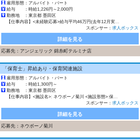
雇用形態：
アルバイト・パート
給与 ：
時給1,226円～2,000円
勤務地 ：
東京都 墨田区
【仕事内容】<未経験応募>給与平均46万円(去年12月実績) 公休月9日 土日休み選択可 <募集職種> アイリスト <仕事内容> ・・┈┈┈┈・・ ・・┈┈┈┈・・ ・・┈┈┈┈・・ ・・┈┈┈┈・・ ・・┈┈┈┈・・ ・・┈┈┈┈・・ 接客(施術・予約対応・受付) ご案内、カウンセリング、お会計、お見送りをしていただきます 在庫管理 商品を注文したり、入荷したものを整理して...
スポンサー：
求人ボックス
詳細を見る
応募先：
アンジェリック 錦糸町テルミナ店
「保育士」昇給あり・保育関連施設
雇用形態：
アルバイト・パート
給与 ：
時給1,300円～
勤務地 ：
東京都 墨田区
【仕事内容】<施設名>: ネウボーノ菊川 <施設形態>:保育関連施設 <募集職種>: 保育士 <業務内容>:<保育士> 保育施設における保育業務および付帯する業務 ・マンションに住むお子様の保育業務 ・登園、降園の対応 ・清掃等の付帯業務 等 【給与】時給1300円～ <パート> 時給1,300円～ [その他手当] ・通勤手当…実費支給 【求人番号】38332-30236-20-e 【勤...
スポンサー：
求人ボックス
詳細を見る
応募先：
ネウボーノ菊川