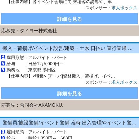
【仕事内容】各イベント会場にて 来場客の誘導や、車両誘導のお仕事をお願いします! <イベント例> ・7月8月 花火大会 ・9月10月 国際スポーツイベント ・3月～ 花の世界的イベント その他イベント多数 事前研修でしっかり知識を身につけてから 働いていただけますのでご安心ください。 高時給なので短期間でがっつり稼げます! 少しでも興味がございましたら ご応募、ご連絡ください。 お待ちし...
スポンサー：
求人ボックス
詳細を見る
応募先：
タイヨー株式会社
搬入・荷揚げ/イベント設営/建築・土木 日払い 直行直帰 経験ゼロでも効率よく高収入 資材搬入
雇用形態：
アルバイト・パート
給与 ：
日給1万5,000円～
勤務地 ：
東京都 墨田区
【仕事内容】<職種> [ア・パ]資材搬入・荷揚げ、イベント会場設営、建築・建設・土木作業 <雇用形態> アルバイト・パート <給与> [ア・パ]日給15,000円～ 日給:15,000円～ 嬉しい給与日払いOK! 日払いまたは週払いOK! 今スグお金が欲しい方はぜひ 昇給あり 日給保証あり <仕事内容> ガッツリ稼げる!資材搬入・荷揚げスタッフ/ 建築現場でのサポート業務を...
スポンサー：
求人ボックス
詳細を見る
応募先：
合同会社AKAMOKU.
警備員/施設警備/イベント警備 臨時 出入管理やイベント警備 1203
雇用形態：
アルバイト・パート
給与 ：
時給1,350円～1,688円