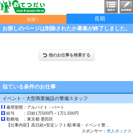
長期
短期！
お探しのページは削除されたか募集が終了しました。
他のお仕事を検索する
似ている条件のお仕事
イベント・大型商業施設の警備スタッフ
雇用形態：
アルバイト・パート
給与 ：
日給1万500円～1万1,500円
勤務地 ：
東京都 墨田区
【仕事内容】高日給×安定シフト/駐車場・イベント警備誘導スタッフ 精勤手当あり/未経験OK!/交通費全額支給 <未経験OK/直行直帰> 駐車場の交通誘導やイベント会場での案内・接客をお任せします。 日給10,500+精勤手当1,000円/日(規定)で安定収入。 シフト柔軟で学業・Wワークとも両立しやすい職場です。 丁寧な研修ありで安心スタート! サッカースタジアムや有名イベントでの接客や案内誘導...
スポンサー：
求人ボックス