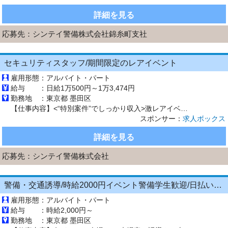
詳細を見る
応募先：
シンテイ警備株式会社錦糸町支社
セキュリティスタッフ/期間限定のレアイベント
雇用形態：
アルバイト・パート
給与 ：
日給1万500円～1万3,474円
勤務地 ：
東京都 墨田区
【仕事内容】<“特別案件”でしっかり収入>激レアイベントのセキュリティスタッフ募集! 未経験歓迎/交通費全額支給 仕事内容 期間限定イベント会場でのセキュリティスタッフをお願いいたします ・来場者の案内・誘導 ・会場内外の巡回 ・関係者入口でのチェック ・混雑時の安全確保 など 難しい作業はありません 複数名体制なので未経験でも安心! 勤務場所例 ・葛西臨海水族園 ・Jリーグ公式戦@...
スポンサー：
求人ボックス
詳細を見る
応募先：
シンテイ警備株式会社
警備・交通誘導/時給2000円イベント警備学生歓迎/日払いOK/週0からWEB面接
雇用形態：
アルバイト・パート
給与 ：
時給2,000円～
勤務地 ：
東京都 墨田区