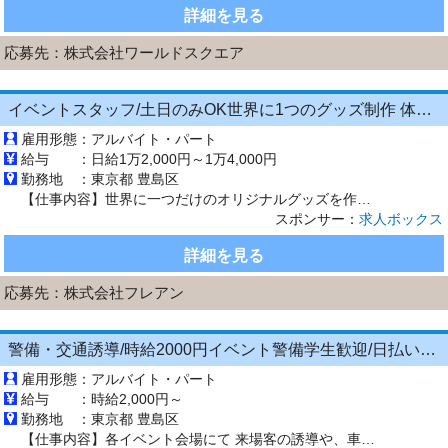
詳細を見る
応募先：
株式会社ワールドスクエア
イベントスタッフ/土日のみOK世界に1つのグッズ制作 体験型ワークショップ
雇用形態：
アルバイト・パート
給与 ：
日給1万2,000円～1万4,000円
勤務地 ：
東京都 豊島区
【仕事内容】世界に一つだけのオリジナルグッズを作る 体験型ワークショップで接客や制作をお任せします。 お客様のお好みの写真を使って、 キーホルダー・缶バッジ・アクリルスタンドなどの オリジナルグッズを作成できる ワークショップイベントでの勤務となります! 具体的には… ・お客様へのお声がけ ・写真やデザイン選び ・PCで画像の編集や加工 (イラレ・フォトショ使用) ・専用機械でグッズ制作 ・...
スポンサー：
求人ボックス
詳細を見る
応募先：
株式会社フレアン
警備・交通誘導/時給2000円イベント警備学生歓迎/日払いOK/週0からWEB面接
雇用形態：
アルバイト・パート
給与 ：
時給2,000円～
勤務地 ：
東京都 豊島区
【仕事内容】各イベント会場にて 来場客の誘導や、車両誘導のお仕事をお願いします! <イベント例> ・7月8月 花火大会 ・9月10月 国際スポーツイベント ・3月～ 花の世界的イベント その他イベント多数 事前研修でしっかり知識を身につけてから 働いていただけますのでご安心ください。 高時給なので短期間でがっつり稼げます! 少しでも興味がございましたら ご応募、ご連絡ください。 お待ちし...