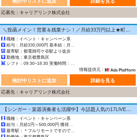
検討中リストに追加
詳細を見る
応募先：キャリアリンク株式会社
＼投函メイン！営業＆残業ナシ！／月給33万円以上★町歩きをしながら投函♪20～50代活...
職種：イベント・キャンペーン系
給与：月給330,000円 基本給：月330,000円 ※固定残業代（月45時間分の70,000円）を上記に含む ※超過時間分は別途支給 ■交通費支給（規定あり） ■賞与：年2回（6月・12月） 固定残業代の有無：有り 固定残業代の金額：70,000 固定残業代の時間：45時間 ※超過分は別途支給します。
最寄駅：都電雑司ケ谷駅より徒歩
勤務地：東京都豊島区
シフト：09:30~18:30 実働時間：8時間／日 休憩1時間
情報提供元：
検討中リストに追加
詳細を見る
応募先：キャリアリンク株式会社
【シンガー・楽器演奏者も活躍中】今話題人気の17LIVE配信のお仕事
職種：イベント・キャンペーン系
給与：月給1円～500,000円 獲得ギフト数による完全出来高制です。 月に150万以上稼ぐ配信者もいます♪
最寄駅：＊フルリモートですので 毎日の出社はありません＊ 「フルリモート」とは、会社には出勤せず、在宅などで勤務を行うことを意味します。
勤務地：東京都豊島区