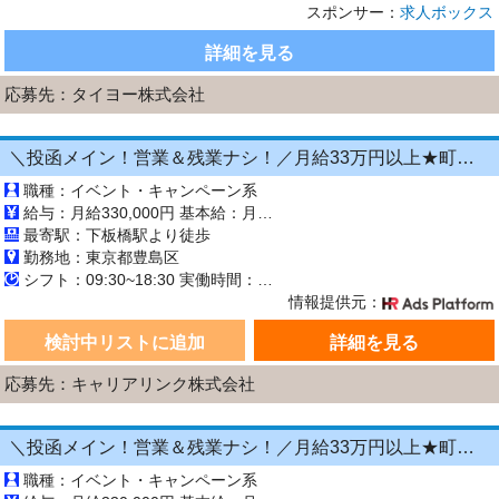
スポンサー：
求人ボックス
詳細を見る
応募先：
タイヨー株式会社
＼投函メイン！営業＆残業ナシ！／月給33万円以上★町歩きをしながら投函♪20～50代活...
職種：イベント・キャンペーン系
給与：月給330,000円 基本給：月330,000円 ※固定残業代（月45時間分の70,000円）を上記に含む ※超過時間分は別途支給 ■交通費支給（規定あり） ■賞与：年2回（6月・12月） 固定残業代の有無：有り 固定残業代の金額：70,000 固定残業代の時間：45時間 ※超過分は別途支給します。
最寄駅：下板橋駅より徒歩
勤務地：東京都豊島区
シフト：09:30~18:30 実働時間：8時間／日 休憩1時間
情報提供元：
検討中リストに追加
詳細を見る
応募先：キャリアリンク株式会社
＼投函メイン！営業＆残業ナシ！／月給33万円以上★町歩きをしながら投函♪20～50代活...
職種：イベント・キャンペーン系