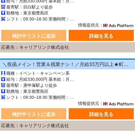
給与：月給330,000円 基本給：月330,000円 ※固定残業代（月45時間分の70,000円）を上記に含む ※超過時間分は別途支給 ■交通費支給（規定あり） ■賞与：年2回（6月・12月） 固定残業代の有無：有り 固定残業代の金額：70,000 固定残業代の時間：45時間 ※超過分は別途支給します。
最寄駅：目白駅より徒歩
勤務地：東京都豊島区
シフト：09:30~18:30 実働時間：8時間／日 休憩1時間
情報提供元：
検討中リストに追加
詳細を見る
応募先：キャリアリンク株式会社
＼投函メイン！営業＆残業ナシ！／月給33万円以上★町歩きをしながら投函♪20～50代活...
職種：イベント・キャンペーン系
給与：月給330,000円 基本給：月330,000円 ※固定残業代（月45時間分の70,000円）を上記に含む ※超過時間分は別途支給 ■交通費支給（規定あり） ■賞与：年2回（6月・12月） 固定残業代の有無：有り 固定残業代の金額：70,000 固定残業代の時間：45時間 ※超過分は別途支給します。
最寄駅：庚申塚駅より徒歩
勤務地：東京都豊島区
シフト：09:30~18:30 実働時間：8時間／日 休憩1時間
情報提供元：
検討中リストに追加
詳細を見る
応募先：キャリアリンク株式会社