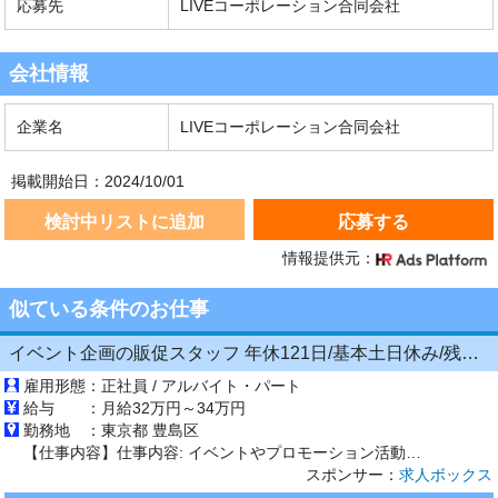
応募先
LIVEコーポレーション合同会社
会社情報
企業名
LIVEコーポレーション合同会社
掲載開始日：2024/10/01
検討中リストに追加
応募する
情報提供元：
似ている条件のお仕事
イベント企画の販促スタッフ 年休121日/基本土日休み/残業少なめ/昨年度賞与5ヶ月分/海外研修あり
雇用形態：
正社員 / アルバイト・パート
給与 ：
月給32万円～34万円
勤務地 ：
東京都 豊島区
【仕事内容】仕事内容: イベントやプロモーション活動の企画・運営をお任せ/ どんなイベントに関わるの? 映画館や大型ショッピングモール、スポーツジムなどでのイベント活動や、健康美容グッズ・大手飲料メーカーなどの商品・サービスのプロモーション活動に携わります。 何をするの? 手がけるイベントでいかに多くのお客様を集めることができるかを企画から考え、実施まで担当。運営時は多くのアルバイトスタ...
スポンサー：
求人ボックス