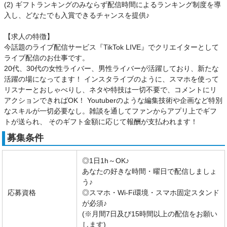
(2) ギフトランキングのみならず配信時間によるランキング制度を導
入し、どなたでも入賞できるチャンスを提供♪
【求人の特徴】
今話題のライブ配信サービス『TikTok LIVE』でクリエイターとして
ライブ配信のお仕事です。
20代、30代の女性ライバー、男性ライバーが活躍しており、新たな
活躍の場になってます！ インスタライブのように、スマホを使って
リスナーとおしゃべりし、ネタや特技は一切不要で、コメントにリ
アクションできればOK！ Youtuberのような編集技術や企画など特別
なスキルが一切必要なし。雑談を通してファンからアプリ上でギフ
トが送られ、 そのギフト金額に応じて報酬が支払われます！
募集条件
◎1日1h～OK♪
あなたの好きな時間・曜日で配信しましょ
う♪
応募資格
◎スマホ・Wi-Fi環境・スマホ固定スタンド
が必須♪
(※月間7日及び15時間以上の配信をお願い
します)