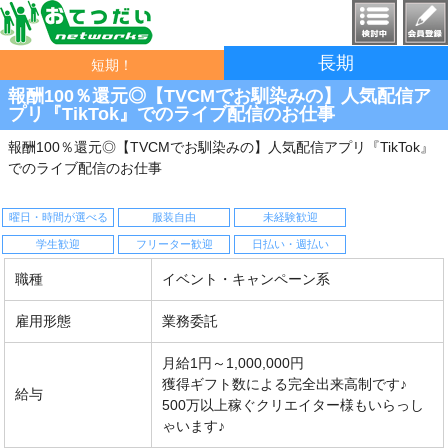
長期
短期！
報酬100％還元◎【TVCMでお馴染みの】人気配信ア
プリ『TikTok』でのライブ配信のお仕事
報酬100％還元◎【TVCMでお馴染みの】人気配信アプリ『TikTok』
でのライブ配信のお仕事
曜日・時間が選べる
服装自由
未経験歓迎
学生歓迎
フリーター歓迎
日払い・週払い
職種
イベント・キャンペーン系
雇用形態
業務委託
月給1円～1,000,000円
獲得ギフト数による完全出来高制です♪
給与
500万以上稼ぐクリエイター様もいらっし
ゃいます♪