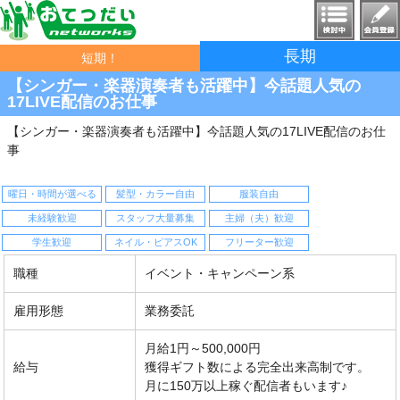
長期
短期！
【シンガー・楽器演奏者も活躍中】今話題人気の
17LIVE配信のお仕事
【シンガー・楽器演奏者も活躍中】今話題人気の17LIVE配信のお仕
事
曜日・時間が選べる
髪型・カラー自由
服装自由
未経験歓迎
スタッフ大量募集
主婦（夫）歓迎
学生歓迎
ネイル・ピアスOK
フリーター歓迎
職種
イベント・キャンペーン系
雇用形態
業務委託
月給1円～500,000円
給与
獲得ギフト数による完全出来高制です。
月に150万以上稼ぐ配信者もいます♪