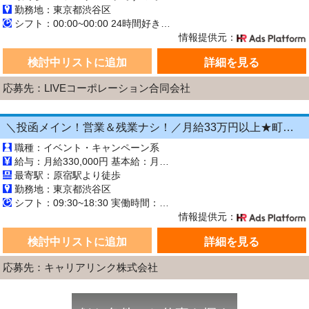
勤務地：東京都渋谷区
シフト：00:00~00:00 24時間好きなタイミングで勤務可能！ 10:00〜13:00 ／ 09:00〜12:00 ／ 13:00〜16:00 21:00〜23:45 ／ 05:00〜08:00
情報提供元：
検討中リストに追加
詳細を見る
応募先：LIVEコーポレーション合同会社
＼投函メイン！営業＆残業ナシ！／月給33万円以上★町歩きをしながら投函♪20～50代活...
職種：イベント・キャンペーン系
給与：月給330,000円 基本給：月330,000円 ※固定残業代（月45時間分の70,000円）を上記に含む ※超過時間分は別途支給 ■交通費支給（規定あり） ■賞与：年2回（6月・12月） 固定残業代の有無：有り 固定残業代の金額：70,000 固定残業代の時間：45時間 ※超過分は別途支給します。
最寄駅：原宿駅より徒歩
勤務地：東京都渋谷区
シフト：09:30~18:30 実働時間：8時間／日 休憩1時間
情報提供元：
検討中リストに追加
詳細を見る
応募先：キャリアリンク株式会社