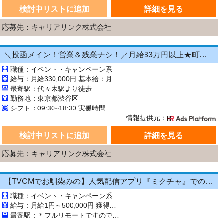
検討中リストに追加
詳細を見る
応募先：キャリアリンク株式会社
＼投函メイン！営業＆残業ナシ！／月給33万円以上★町歩きをしながら投函♪20～50代活...
職種：イベント・キャンペーン系
給与：月給330,000円 基本給：月330,000円 ※固定残業代（月45時間分の70,000円）を上記に含む ※超過時間分は別途支給 ■交通費支給（規定あり） ■賞与：年2回（6月・12月） 固定残業代の有無：有り 固定残業代の金額：70,000 固定残業代の時間：45時間 ※超過分は別途支給します。
最寄駅：代々木駅より徒歩
勤務地：東京都渋谷区
シフト：09:30~18:30 実働時間：8時間／日 休憩1時間
情報提供元：
検討中リストに追加
詳細を見る
応募先：キャリアリンク株式会社
【TVCMでお馴染みの】人気配信アプリ『ミクチャ』でのライブ配信のお仕事
職種：イベント・キャンペーン系
給与：月給1円～500,000円 獲得ギフト数による完全出来高制です。
最寄駅：＊フルリモートですので 毎日の出社はありません＊ 「フルリモート」とは、会社には出勤せず、在宅などで勤務を行うことを意味します。