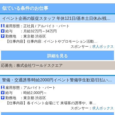
似ている条件のお仕事
イベント企画の販促スタッフ 年休121日/基本土日休み/残業少なめ/昨年度賞与5ヶ月分/海外研修あり
雇用形態：
正社員 / アルバイト・パート
給与 ：
月給32万円～34万円
勤務地 ：
東京都 渋谷区
【仕事内容】仕事内容: イベントやプロモーション活動の企画・運営をお任せ/ どんなイベントに関わるの? 映画館や大型ショッピングモール、スポーツジムなどでのイベント活動や、健康美容グッズ・大手飲料メーカーなどの商品・サービスのプロモーション活動に携わります。 何をするの? 手がけるイベントでいかに多くのお客様を集めることができるかを企画から考え、実施まで担当。運営時は多くのアルバイトスタ...
スポンサー：
求人ボックス
詳細を見る
応募先：
株式会社ワールドスクエア
警備・交通誘導/時給2000円イベント警備学生歓迎/日払いOK/週0からWEB面接
雇用形態：
アルバイト・パート
給与 ：
時給2,000円～
勤務地 ：
東京都 渋谷区
【仕事内容】各イベント会場にて 来場客の誘導や、車両誘導のお仕事をお願いします! <イベント例> ・7月8月 花火大会 ・9月10月 国際スポーツイベント ・3月～ 花の世界的イベント その他イベント多数 事前研修でしっかり知識を身につけてから 働いていただけますのでご安心ください。 高時給なので短期間でがっつり稼げます! 少しでも興味がございましたら ご応募、ご連絡ください。 お待ちし...
スポンサー：
求人ボックス