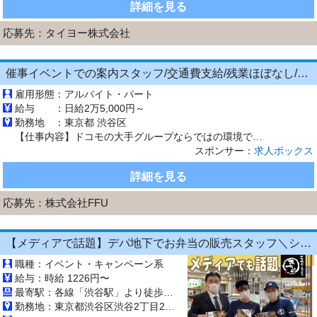
詳細を見る
応募先：
タイヨー株式会社
催事イベントでの案内スタッフ/交通費支給/残業ほぼなし/土日祝のみの勤務/シフト制/ブランクOK
雇用形態：
アルバイト・パート
給与 ：
日給2万5,000円～
勤務地 ：
東京都 渋谷区
【仕事内容】ドコモの大手グループならではの環境で、最先端のビジネスに触れながら、 圧倒的なスピードで自分自身を成長させることができます。 ここで得られる経験やスキルは、今後のキャリアにおいて大きな財産になるはずです。 土日祝だけでOK 催事イベントでの案内スタッフ募集 「週末だけ働きたい」 「経験を活かして稼ぎたい」 「副業で収入を増やしたい」 「人と話す仕事がしたい」 そんな方に...
スポンサー：
求人ボックス
詳細を見る
応募先：
株式会社FFU
【メディアで話題】デパ地下でお弁当の販売スタッフ＼シフト融通⇒週1日×4h～*扶養内O...
職種：イベント・キャンペーン系
給与：時給 1226円〜
最寄駅：各線「渋谷駅」より徒歩1分
勤務地：東京都渋谷区渋谷2丁目21-1ヒカリエ B3F 東横のれん街