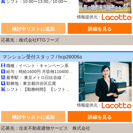
シフト：10:00〜13:00／10:00〜16:00／16:00〜21:30／17:00〜21:30 週1日~ 長期【3ヶ月以上】
情報提供元：
検討中リストに追加
詳細を見る
応募先：株式会社FTGフーズ
マンション受付スタッフ / hcp26006a
職種：イベント・キャンペーン系
給与：時給1600円 月収例110400円 (月69時間勤務の場合)
最寄駅： 東京メトロ日比谷線「広尾駅」徒歩5分
勤務地：東京都渋谷区広尾
シフト：【勤務時間】 【シフト制／週2～3日】 8：30～16：00 9：30～17：00 8：30～17：00 ※上記以外のシフトの場合もあります。 【休憩時間】 60分 ▼シフト例 月：9：30～17：00 火：休日 水：8：30～16：00 木：休日 金：休日 土：休日 日：8：30～16：00 ※上記はあくまで例のため、実際はシフトによって異なります。
情報提供元：
検討中リストに追加
詳細を見る
応募先：住友不動産建物サービス 株式会社