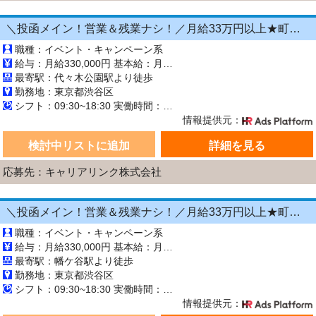
＼投函メイン！営業＆残業ナシ！／月給33万円以上★町歩きをしながら投函♪20～50代活...
職種：イベント・キャンペーン系
給与：月給330,000円 基本給：月330,000円 ※固定残業代（月45時間分の70,000円）を上記に含む ※超過時間分は別途支給 ■交通費支給（規定あり） ■賞与：年2回（6月・12月） 固定残業代の有無：有り 固定残業代の金額：70,000 固定残業代の時間：45時間 ※超過分は別途支給します。
最寄駅：代々木公園駅より徒歩
勤務地：東京都渋谷区
シフト：09:30~18:30 実働時間：8時間／日 休憩1時間
情報提供元：
検討中リストに追加
詳細を見る
応募先：キャリアリンク株式会社
＼投函メイン！営業＆残業ナシ！／月給33万円以上★町歩きをしながら投函♪20～50代活...
職種：イベント・キャンペーン系
給与：月給330,000円 基本給：月330,000円 ※固定残業代（月45時間分の70,000円）を上記に含む ※超過時間分は別途支給 ■交通費支給（規定あり） ■賞与：年2回（6月・12月） 固定残業代の有無：有り 固定残業代の金額：70,000 固定残業代の時間：45時間 ※超過分は別途支給します。
最寄駅：幡ケ谷駅より徒歩
勤務地：東京都渋谷区
シフト：09:30~18:30 実働時間：8時間／日 休憩1時間
情報提供元：