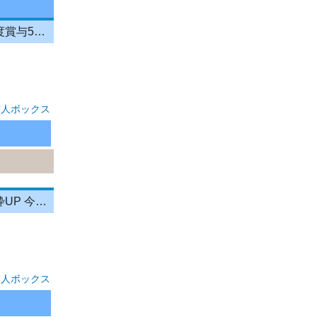
イベント企画の販促スタッフ 年休121日/基本土日休み/残業少なめ/昨年度賞与5ヶ月分/海外研修あり
求人ボックス
警備員/東京都/豊島区南長崎/日給UP 大人気イベント勢揃い 今月は採用枠UP 今がチャンス 期間限定 季節限定イベント会場での案内・誘導のお仕事 週払いOK 毎週水曜日がお給料日
求人ボックス