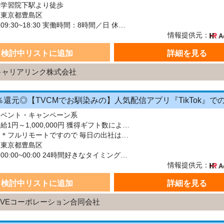
：学習院下駅より徒歩
：東京都豊島区
シフト：09:30~18:30 実働時間：8時間／日 休憩1時間
情報提供元：
検討中リストに追加
詳細を見る
キャリアリンク株式会社
イベント・キャンペーン系
給与：月給1円～1,000,000円 獲得ギフト数による完全出来高制です♪ 500万以上稼ぐクリエイター様もいらっしゃいます♪
最寄駅：＊フルリモートですので 毎日の出社はありません＊ 「フルリモート」とは、会社には出勤せず、在宅などで勤務を行うことを意味します。
：東京都豊島区
シフト：00:00~00:00 24時間好きなタイミングで勤務可能！ 10:00〜13:00 ／ 09:00〜12:00 ／ 13:00〜16:00 21:00〜23:45 ／ 05:00〜08:00
情報提供元：
検討中リストに追加
詳細を見る
IVEコーポレーション合同会社