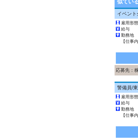
似てい
雇用形
給与 
勤務地
応募先：
雇用形
給与 
勤務地