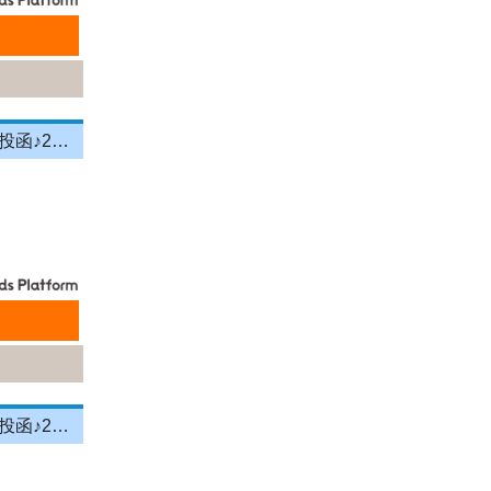
＼投函メイン！営業＆残業ナシ！／月給33万円以上★町歩きをしながら投函♪20～50代活...
＼投函メイン！営業＆残業ナシ！／月給33万円以上★町歩きをしながら投函♪20～50代活...