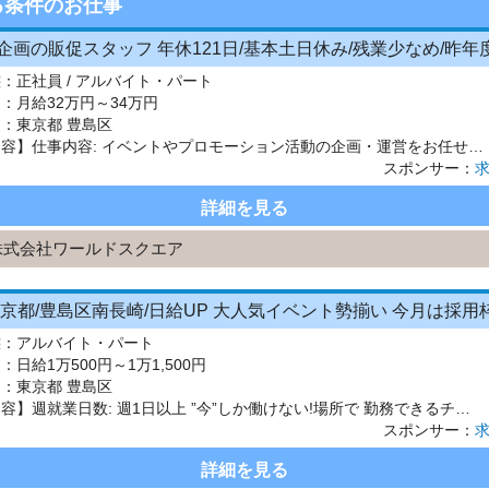
る条件のお仕事
態：
正社員 / アルバイト・パート
：
月給32万円～34万円
 ：
東京都 豊島区
【仕事内容】仕事内容: イベントやプロモーション活動の企画・運営をお任せ/ どんなイベントに関わるの? 映画館や大型ショッピングモール、スポーツジムなどでのイベント活動や、健康美容グッズ・大手飲料メーカーなどの商品・サービスのプロモーション活動に携わります。 何をするの? 手がけるイベントでいかに多くのお客様を集めることができるかを企画から考え、実施まで担当。運営時は多くのアルバイトスタ...
スポンサー：
詳細を見る
株式会社ワールドスクエア
態：
アルバイト・パート
：
日給1万500円～1万1,500円
 ：
東京都 豊島区
【仕事内容】週就業日数: 週1日以上 ”今”しか働けない!場所で 勤務できるチャンス 感動と熱気を感じよう ! < メインのお仕事内容 > 皆様にお願いするお仕事内容は 東京都内を中心とした 一都三県各種イベント会場で 歩行者や車両の誘導・案内を お任せいたします <例> ・都内各地のイベント会場 ・スポーツ大会(マラソンやサッカーやゴルフ等)での会場 ・六本木ヒルズで...
スポンサー：
詳細を見る