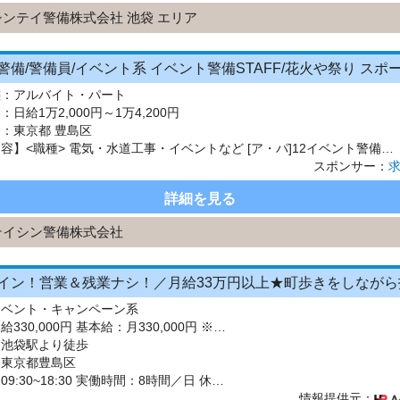
シンテイ警備株式会社 池袋 エリア
態：
アルバイト・パート
：
日給1万2,000円～1万4,200円
 ：
東京都 豊島区
【仕事内容】<職種> 電気・水道工事・イベントなど [ア・パ]12イベント警備、警備員、イベントその他 <雇用形態> アルバイト・パート <給与> [ア・パ]1日給12,000円～14,200円、2日給13,500円～15,700円 交通費:一部支給 警備現場までの交通費は別途支給 研修中も交通費支給 給与について 日勤/日給12,000円～14,200円 (67歳以上/11,800...
スポンサー：
詳細を見る
テイシン警備株式会社
イベント・キャンペーン系
給与：月給330,000円 基本給：月330,000円 ※固定残業代（月45時間分の70,000円）を上記に含む ※超過時間分は別途支給 ■交通費支給（規定あり） ■賞与：年2回（6月・12月） 固定残業代の有無：有り 固定残業代の金額：70,000 固定残業代の時間：45時間 ※超過分は別途支給します。
：池袋駅より徒歩
：東京都豊島区
シフト：09:30~18:30 実働時間：8時間／日 休憩1時間
情報提供元：