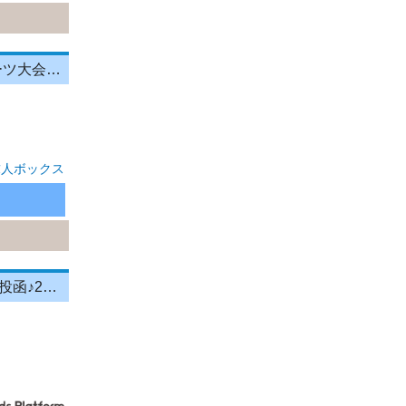
イベント警備/警備員/イベント系 イベント警備STAFF/花火や祭り スポーツ大会などでの案内を
求人ボックス
＼投函メイン！営業＆残業ナシ！／月給33万円以上★町歩きをしながら投函♪20～50代活...