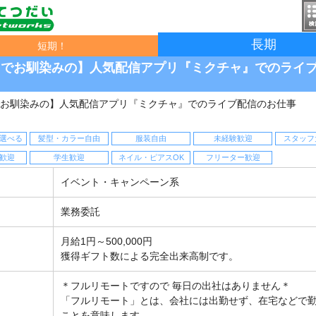
長期
短期！
CMでお馴染みの】人気配信アプリ『ミクチャ』でのライ
でお馴染みの】人気配信アプリ『ミクチャ』でのライブ配信のお仕事
選べる
髪型・カラー自由
服装自由
未経験歓迎
スタッフ
歓迎
学生歓迎
ネイル・ピアスOK
フリーター歓迎
イベント・キャンペーン系
業務委託
月給1円～500,000円
獲得ギフト数による完全出来高制です。
＊フルリモートですので 毎日の出社はありません＊
「フルリモート」とは、会社には出勤せず、在宅などで
ことを意味します。