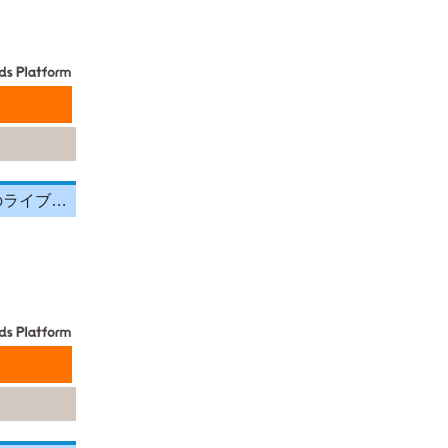
報酬100％還元◎【TVCMでお馴染みの】人気配信アプリ『TikTok』でのライブ配信...