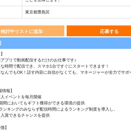
東京都豊島区
検討中リストに追加
応募する
細
容】
信アプリで動画配信するだけのお仕事です♪
きな時間で配信でき、スマホ1台ですぐにスタートできます！
はなんでもOK！話す内容に自信がなくても、マネージャーが全力でサポ
場情報】
新人イベントを毎月開催
心者期間においてもギフト獲得ができる環境の提供
フトランキングのみならず配信時間によるランキング制度を導入し、
も入賞できるチャンスを提供
特徴】