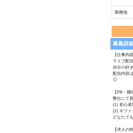
勤務地
募集詳
【仕事内
ライブ配
自分の好
配信内容
◎
【PR・職
弊社にて
(1) 初
(2) ギ
どなたで
【求人の