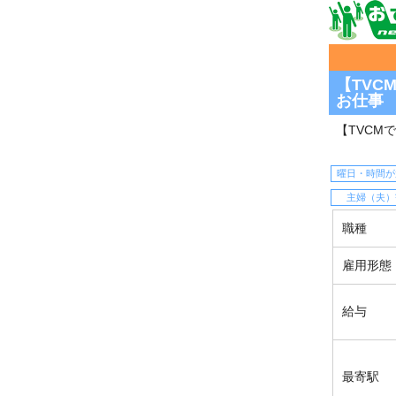
【TV
お仕事
【TVCM
曜日・時間が
主婦（夫）
職種
雇用形態
給与
最寄駅