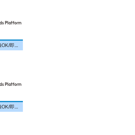
/即...
/即...