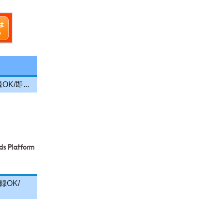
/即...
録OK/