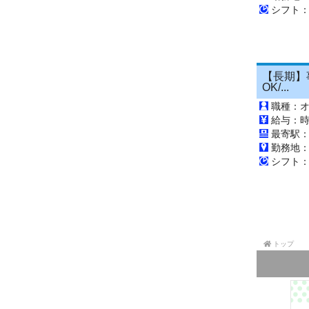
シフト：1
【長期】
OK/...
職種：
給与：時
最寄駅
勤務地
シフト：0
トップ