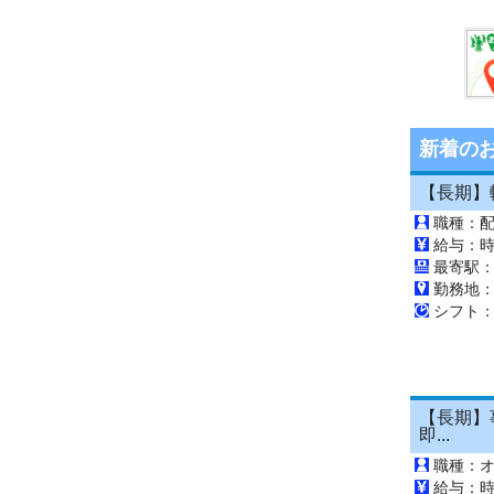
新着の
【長期】軽
職種：
給与：時
最寄駅：
勤務地
シフト：1
【長期】事
即...
職種：
給与：時